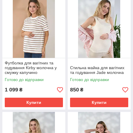
блискавок і подвійних планок на грудях. В таких нарядах
вагітні та мами які годують грудьми відчують себе легко,
вільно і не примушено.
Футболка для вагітних та
годування Kirby молочна у
Стильна майка для вагітних
смужку капучино
та годування Jade молочна
Готово до відправки
Готово до відправки
1 099
850
₴
₴
Купити
Купити