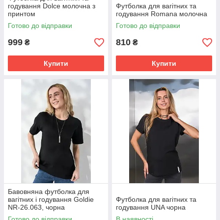
годування Dolce молочна з
Футболка для вагітних та
принтом
годування Romana молочна
Готово до відправки
Готово до відправки
999
810
₴
₴
Купити
Купити
Бавовняна футболка для
вагітних і годування Goldie
Футболка для вагітних та
NR-26.063, чорна
годування UNA чорна
Готово до відправки
В наявності