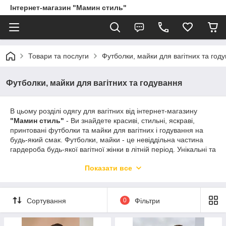
Інтернет-магазин "Мамин стиль"
Товари та послуги
Футболки, майки для вагітних та год
Футболки, майки для вагітних та годування
В цьому розділі одягу для вагітних від інтернет-магазину
"Мамин стиль"
- Ви знайдете красиві, стильні, яскраві,
принтовані футболки та майки для
вагітних і годування на
будь-який смак. Футболки, майки - це невіддільна частина
гардероба будь-якої вагітної жінки в літній період. Унікальні та
дуже сміливі дизайнерські рішення, використані при
Показати все
створенні облягаючих, вільних, стильних майок та футболок
для вагітних та годування. Передбачені всі нюанси та
тонкощі при конструюванні такого одягу, який забезпечує не
тільки комфорт і свободу рухів вагітної, але і можливість
Сортування
0
Фільтри
зручного годування малюка. Для цього в багатьох виробах
передбачені секрети для годування у вигляді потайних