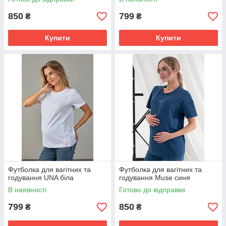
850
799
₴
₴
Купити
Купити
Футболка для вагітних та
Футболка для вагітних та
годування UNA біла
годування Muse синя
В наявності
Готово до відправки
799
850
₴
₴