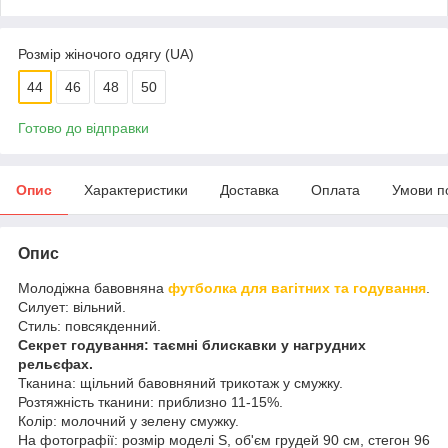
Розмір жіночого одягу (UA)
44
46
48
50
Готово до відправки
Опис
Характеристики
Доставка
Оплата
Умови п
Опис
Молодіжна бавовняна
футболка для вагітних та годування
.
Силует: вільний.
Стиль: повсякденний.
Секрет годування: таємні блискавки у нагрудних
рельєфах.
Тканина: щільний бавовняний трикотаж у смужку.
Розтяжність тканини: приблизно 11-15%.
Колір: молочний у зелену смужку.
На фотографії: розмір моделі S, об'єм грудей 90 см, стегон 96