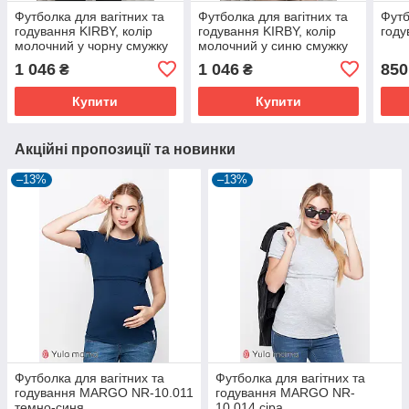
Футболка для вагітних та
Футболка для вагітних та
Футб
годування KIRBY, колір
годування KIRBY, колір
году
молочний у чорну смужку
молочний у синю смужку
1 046
1 046
850
₴
₴
Купити
Купити
Акційні пропозиції та новинки
–13%
–13%
Футболка для вагітних та
Футболка для вагітних та
годування MARGO NR-10.011
годування MARGO NR-
темно-синя
10.014 сіра