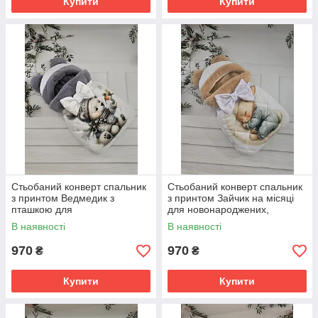
Купити
Купити
Стьобаний конверт спальник
Стьобаний конверт спальник
з принтом Ведмедик з
з принтом Зайчик на місяці
пташкою для
для новонароджених,
новонароджених, сірий
бежевий
В наявності
В наявності
970
970
₴
₴
Купити
Купити