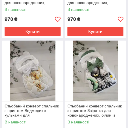
для новонароджених,
для новонароджених,
рожевий
молочний
В наявності
В наявності
970
970
₴
₴
Купити
Купити
Стьобаний конверт спальник
Стьобаний конверт спальник
з принтом Ведмедик з
з принтом Звірятка для
кульками для
новонароджених, білий із
новонароджених, білий
зеленим
В наявності
В наявності