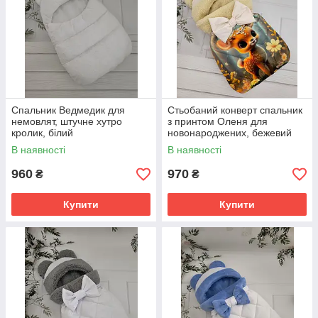
Спальник Ведмедик для
Стьобаний конверт спальник
немовлят, штучне хутро
з принтом Оленя для
кролик, білий
новонароджених, бежевий
В наявності
В наявності
960
970
₴
₴
Купити
Купити