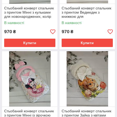
Стьобаний конверт спальник
Стьобаний конверт спальник
з принтом Мінні з кульками
з принтом Ведмедик з
для новонароджених, колір
книжкою для
білий з пудровим
новонароджених, синій
В наявності
В наявності
970
970
₴
₴
Купити
Купити
Стьобаний конверт спальник
Стьобаний конверт спальник
з принтом Мінні із зірочкою
з принтом Зайка з квітами