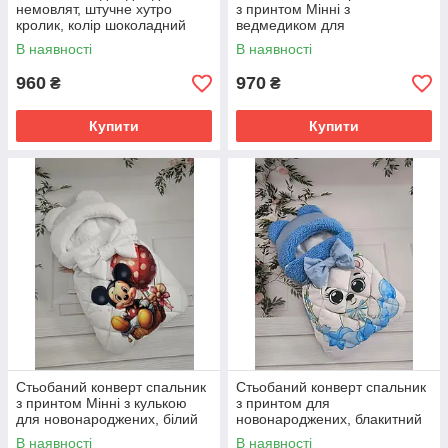
немовлят, штучне хутро
з принтом Мінні з
кролик, колір шоколадний
ведмедиком для
новонароджених, рожевий
В наявності
В наявності
960
970
₴
₴
Купити
Купити
Стьобаний конверт спальник
Стьобаний конверт спальник
з принтом Мінні з кулькою
з принтом для
для новонароджених, білий
новонароджених, блакитний
В наявності
В наявності