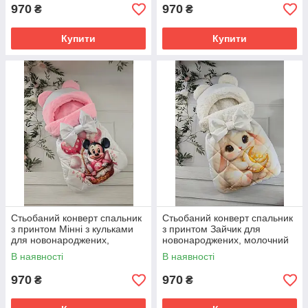
970
970
₴
₴
Купити
Купити
Стьобаний конверт спальник
Стьобаний конверт спальник
з принтом Мінні з кульками
з принтом Зайчик для
для новонароджених,
новонароджених, молочний
рожевий
В наявності
В наявності
970
970
₴
₴