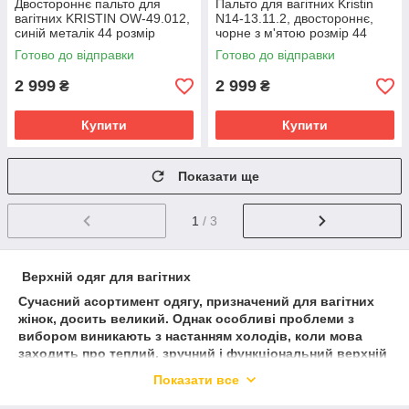
Двостороннє пальто для
Пальто для вагітних Kristin
вагітних KRISTIN OW-49.012,
N14-13.11.2, двостороннє,
синій металік 44 розмір
чорне з м'ятою розмір 44
Готово до відправки
Готово до відправки
2 999
2 999
₴
₴
Купити
Купити
Показати ще
1
/ 3
Верхній одяг для вагітних
Сучасний асортимент одягу, призначений для вагітних
жінок, досить великий. Однак особливі проблеми з
вибором виникають з настанням холодів, коли мова
заходить про теплий, зручний і функціональний верхній
одяг.
Показати все
Для того, щоб розібратися в розмаїтті та визначитися з