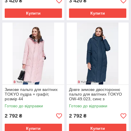
3 420
3 420
₴
₴
Купити
Купити
Зимове пальто для вагітних
Довге зимове двостороннє
TOKYO пудра + графіт,
пальто для вагітних TOKYO
розмір 44
OW-49.023, синє з
блакитним, розмір 44
Готово до відправки
Готово до відправки
2 792
2 792
₴
₴
Купити
Купити