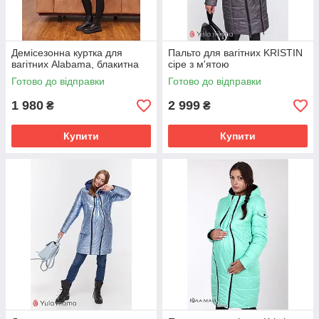
Демісезонна куртка для
Пальто для вагітних KRISTIN
вагітних Alabama, блакитна
сіре з м'ятою
Готово до відправки
Готово до відправки
1 980
2 999
₴
₴
Купити
Купити