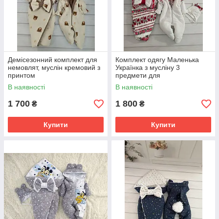
Демісезонний комплект для
Комплект одягу Маленька
немовлят, муслін кремовий з
Українка з мусліну 3
принтом
предмети для
новонароджених, принт
В наявності
В наявності
вишиванка
1 700
1 800
₴
₴
Купити
Купити