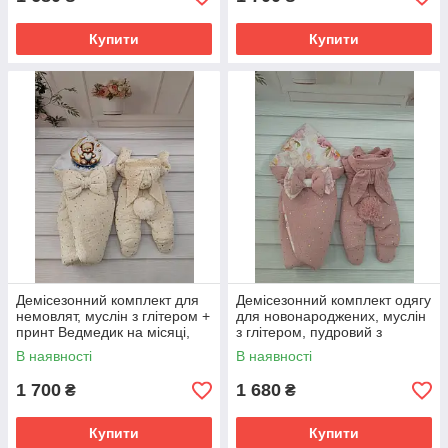
Купити
Купити
Демісезонний комплект для
Демісезонний комплект одягу
немовлят, муслін з глітером +
для новонароджених, муслін
принт Ведмедик на місяці,
з глітером, пудровий з
кремовий
принтом квіти
В наявності
В наявності
1 700
1 680
₴
₴
Купити
Купити