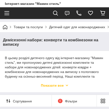
Інтернет-магазин "Мамин стиль"
Товари та послуги
Дитячий одяг для новонароджених
Демісезонні набори: конверти та комбінезони на
виписку
В цьому розділі дитячого одягу від інтернет-магазину "Мамин
стиль", ми пропонуємо дитячі демісезонні комплекти та
набори для новонароджених дітей: конверти ковдри +
комбінезони для новонароджених на виписку з пологового
будинку на осінньо-весняний період. Наші комплекти та
набори одягу для самих маленьких діток, забезпечують
Показати все
максимальний комфорт і прекрасний зовнішній вигляд. Всі
пропоновані нами комплекти та набори для новонароджених
мають зручні застібки, що максимально спрощує процес
переодягання малюка.
Сортування
0
Фільтри