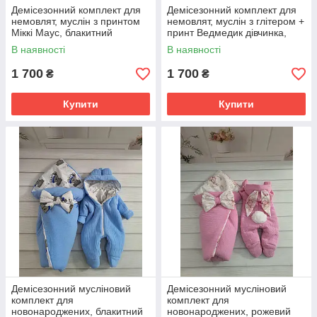
Демісезонний комплект для
Демісезонний комплект для
немовлят, муслін з принтом
немовлят, муслін з глітером +
Міккі Маус, блакитний
принт Ведмедик дівчинка,
кремовий
В наявності
В наявності
1 700
1 700
₴
₴
Купити
Купити
Демісезонний мусліновий
Демісезонний мусліновий
комплект для
комплект для
новонароджених, блакитний
новонароджених, рожевий