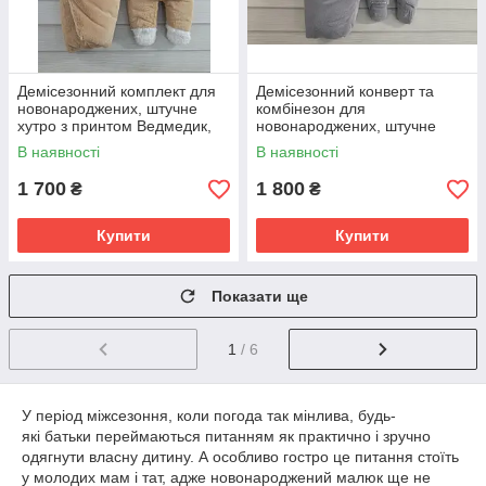
Демісезонний комплект для
Демісезонний конверт та
новонароджених, штучне
комбінезон для
хутро з принтом Ведмедик,
новонароджених, штучне
бежевий
хутро кролик сірий
В наявності
В наявності
1 700
1 800
₴
₴
Купити
Купити
Показати ще
1
/ 6
У період міжсезоння, коли погода так мінлива, будь-
які батьки переймаються питанням як практично і зручно
одягнути власну дитину. А особливо гостро це питання стоїть
у молодих мам і тат, адже новонароджений малюк ще не