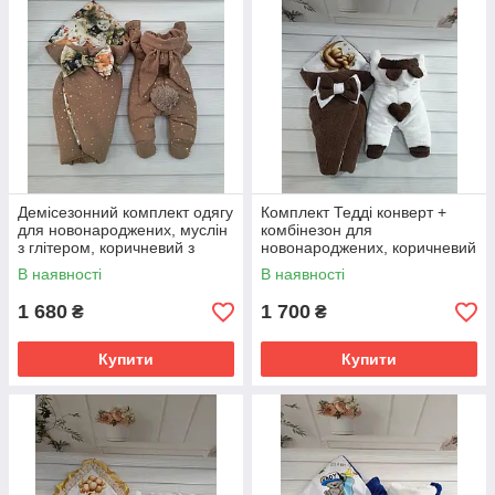
Демісезонний комплект одягу
Комплект Тедді конверт +
для новонароджених, муслін
комбінезон для
з глітером, коричневий з
новонароджених, коричневий
принтом
з принтом Ведмедик на
В наявності
В наявності
місяці
1 680
1 700
₴
₴
Купити
Купити