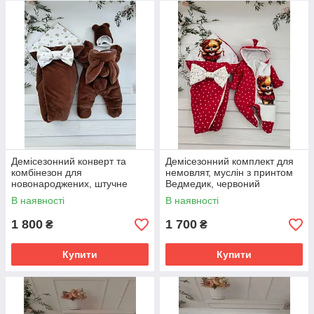
Демісезонний конверт та
Демісезонний комплект для
комбінезон для
немовлят, муслін з принтом
новонароджених, штучне
Ведмедик, червоний
хутро кролик темно-
В наявності
В наявності
шоколадний
1 800
1 700
₴
₴
Купити
Купити