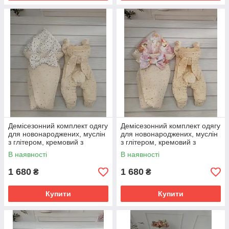
Демісезонний комплект одягу
Демісезонний комплект одягу
для новонароджених, муслін
для новонароджених, муслін
з глітером, кремовий з
з глітером, кремовий з
принтом зірки
принтом квіти
В наявності
В наявності
1 680
1 680
₴
₴
Купити
Купити