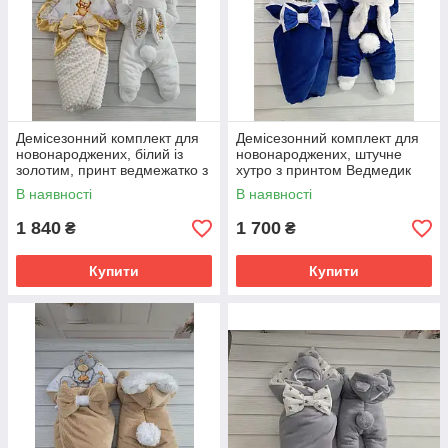
Демісезонний комплект для
Демісезонний комплект для
новонароджених, білий із
новонароджених, штучне
золотим, принт ведмежатко з
хутро з принтом Ведмедик
кульками
Boy, синій
В наявності
В наявності
1 840
1 700
₴
₴
Купити
Купити