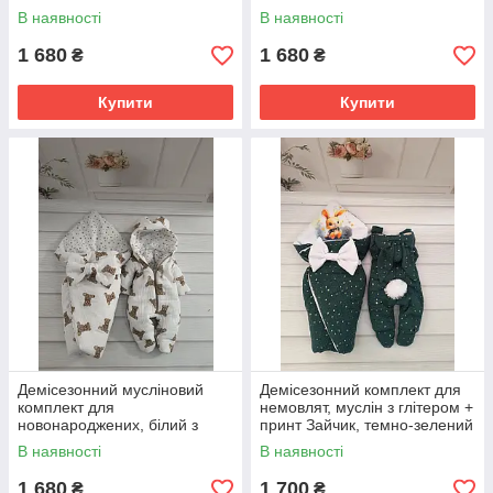
В наявності
В наявності
1 680
1 680
₴
₴
Купити
Купити
Демісезонний мусліновий
Демісезонний комплект для
комплект для
немовлят, муслін з глітером +
новонароджених, білий з
принт Зайчик, темно-зелений
принтом ведмедики
В наявності
В наявності
1 680
1 700
₴
₴