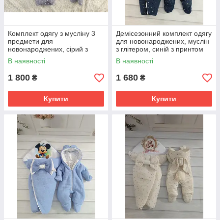
Комплект одягу з мусліну 3
Демісезонний комплект одягу
предмети для
для новонароджених, муслін
новонароджених, сірий з
з глітером, синій з принтом
принтом Міккі та Плуто
зірки
В наявності
В наявності
1 800
1 680
₴
₴
Купити
Купити