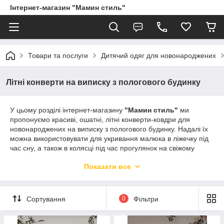
Інтернет-магазин "Мамин стиль"
Товари та послуги
Дитячий одяг для новонароджених
Літні конверти на виписку з пологового будинку
У цьому розділі інтернет-магазину
"Мамин стиль"
ми
пропонуємо красиві, ошатні, літні конверти-ковдри для
новонароджених на виписку з пологового будинку. Надалі їх
можна використовувати для укривання малюка в ліжечку під
час сну, а також в колясці під час прогулянок на свіжому
повітрі. Наші конверти-ковдри переважно з натуральних
Показати все
тканин, забезпечують максимальний комфорт, не викликають
алергічних реакцій для чутливої шкіри малюка.
Сортування
0
Фільтри