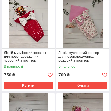
Літній мусліновий конверт
Літній мусліновий конверт
для новонароджених,
для новонароджених,
червоний з принтом
рожевий з принтом
Ведмедик
трояндочки
В наявності
В наявності
750
700
₴
₴
Купити
Купити