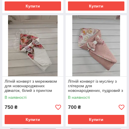
Купити
Купити
Літній конверт з мереживом
Літній конверт із мусліну з
для новонароджених
глітером для
дівчаток, білий з принтом
новонароджених, пудровий з
півоніі
принтом квіти
В наявності
В наявності
750
700
₴
₴
Купити
Купити