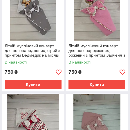
Літній мусліновий конверт
Літній мусліновий конверт
для новонароджених, сірий з
для новонароджених,
принтом Ведмедик на місяці
рожевий з принтом Зайченя з
букетом
В наявності
В наявності
750
750
₴
₴
Купити
Купити