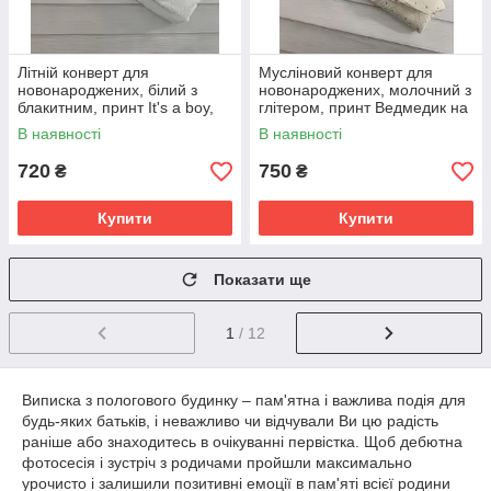
Літній конверт для
Мусліновий конверт для
новонароджених, білий з
новонароджених, молочний з
блакитним, принт It's a boy,
глітером, принт Ведмедик на
хутро кролик
місяці
В наявності
В наявності
720
750
₴
₴
Купити
Купити
Показати ще
1
/ 12
Виписка з пологового будинку – пам'ятна і важлива подія для
будь-яких батьків, і неважливо чи відчували Ви цю радість
раніше або знаходитесь в очікуванні первістка. Щоб дебютна
фотосесія і зустріч з родичами пройшли максимально
урочисто і залишили позитивні емоції в пам'яті всієї родини