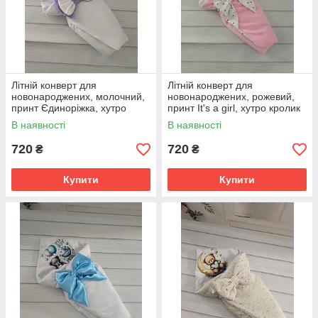
Літній конверт для
Літній конверт для
новонароджених, молочний,
новонароджених, рожевий,
принт Єдиноріжка, хутро
принт It's a girl, хутро кролик
кролик
В наявності
В наявності
720
720
₴
₴
Купити
Купити