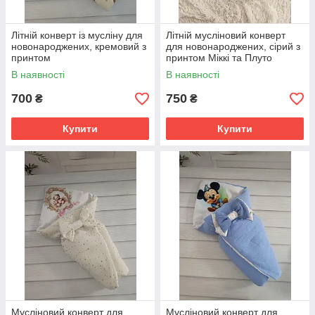
Літній конверт із мусліну для
Літній мусліновий конверт
новонароджених, кремовий з
для новонароджених, сірий з
принтом
принтом Міккі та Плуто
В наявності
В наявності
700
750
₴
₴
Купити
Купити
Мусліновий конверт для
Мусліновий конверт для