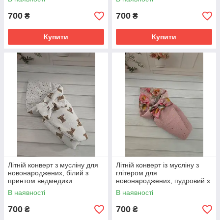
700
700
₴
₴
Купити
Купити
Літній конверт з мусліну для
Літній конверт із мусліну з
новонароджених, білий з
глітером для
принтом ведмедики
новонароджених, пудровий з
принтом півоніі
В наявності
В наявності
700
700
₴
₴