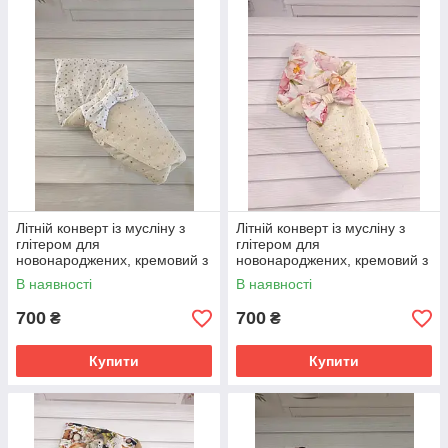
Літній конверт із мусліну з
Літній конверт із мусліну з
глітером для
глітером для
новонароджених, кремовий з
новонароджених, кремовий з
принтом зірки
принтом квіти
В наявності
В наявності
700
700
₴
₴
Купити
Купити