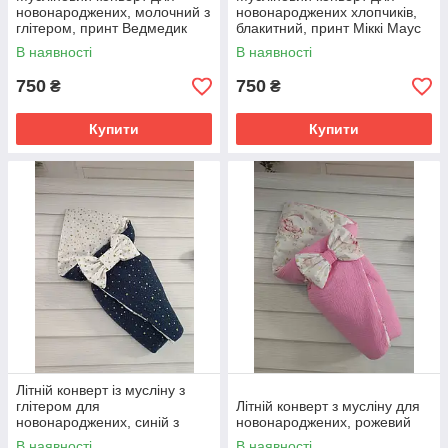
новонароджених, молочний з
новонароджених хлопчиків,
глітером, принт Ведмедик
блакитний, принт Міккі Маус
дівчинка
В наявності
В наявності
750
750
₴
₴
Купити
Купити
Літній конверт із мусліну з
глітером для
Літній конверт з мусліну для
новонароджених, синій з
новонароджених, рожевий
принтом зірки
В наявності
В наявності