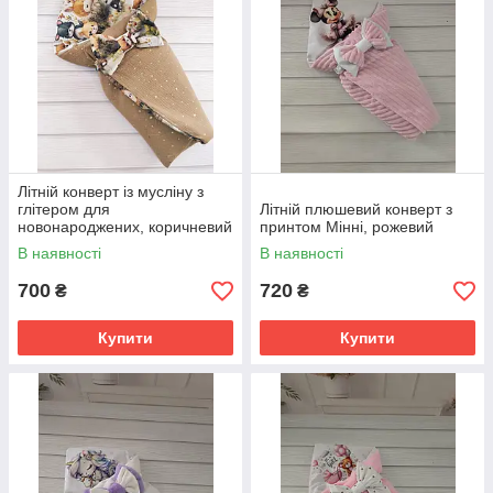
Літній конверт із мусліну з
глітером для
Літній плюшевий конверт з
новонароджених, коричневий
принтом Мінні, рожевий
з принтом
В наявності
В наявності
700
720
₴
₴
Купити
Купити