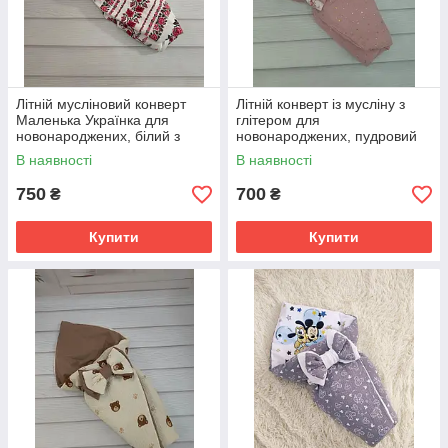
Літній мусліновий конверт
Літній конверт із мусліну з
Маленька Українка для
глітером для
новонароджених, білий з
новонароджених, пудровий
червоним принт вишиванка
В наявності
В наявності
750
700
₴
₴
Купити
Купити