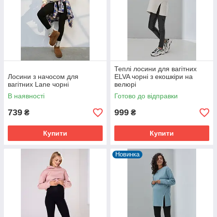
Теплі лосини для вагітних
Лосини з начосом для
ELVA чорні з екошкіри на
вагітних Lane чорні
велюрі
В наявності
Готово до відправки
739
999
₴
₴
Купити
Купити
Новинка