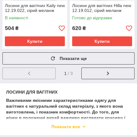
Лосини для вагітних Kaily new
Лосини для вагітних Hilla new
12.19.022, сірий меланж
12.19.012, сірий меланж
В наявності
Готово до відправки
504
620
₴
₴
Купити
Купити
Показати ще
1
/ 3
ЛОСИНИ ДЛЯ ВАГІТНИХ
Важливими якісними характеристиками одягу для
вагітних є натуральний склад матеріалу, з якого вона
виготовлена, і показник комфортності. До того, для
жінки в положенні вкрай важливо виглядати красиво і
привабливо, що позначається на створенні позитивного
Показати все
настрою та чудового психоемоційного стану в цілому.