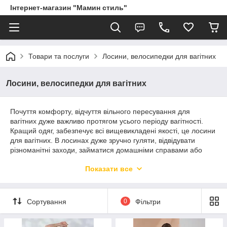
Інтернет-магазин "Мамин стиль"
Товари та послуги
Лосини, велосипедки для вагітних
Лосини, велосипедки для вагітних
Почуття комфорту, відчуття вільного пересування для
вагітних дуже важливо протягом усього періоду вагітності.
Кращий одяг, забезпечує всі вищевикладені якості, це лосини
для вагітних. В лосинах дуже зручно гуляти, відвідувати
різноманітні заходи, займатися домашніми справами або
просто відпочивати. Лосини для вагітних від інтернет-
Показати все
магазину
маминстиль.сом
- це зручність, комфорт і
практичність при високій якості.
Сортування
0
Фільтри