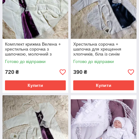
Комплект крижма Велена +
Хрестильна сорочка +
хрестильна сорочка з
шапочка для хрещення
шапочкою, молочний з
хлопчиків, біла із синім
фіолетовим
Готово до відправки
Готово до відправки
720
390
₴
₴
Купити
Купити