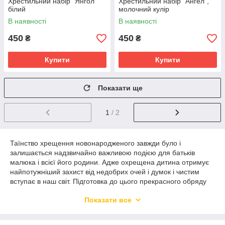
Хрестильний набір "Янгол"
Хрестильний набір "Ангел",
білий
молочний кулір
В наявності
В наявності
450
450
₴
₴
Купити
Купити
Показати ще
1
/ 2
Таїнство хрещення новонародженого завжди було і
залишається надзвичайно важливою подією для батьків
малюка і всієї його родини. Адже охрещена дитина отримує
найпотужніший захист від недобрих очей і думок і чистим
вступає в наш світ. Підготовка до цього прекрасного обряду
вимагає підвищеної уваги мами, тата і новоявлених хресних,
Показати все
тому, що проводиться згідно з усталеними канонами та
церковними правилами. В цей особливий момент вибір
хрестильного одягу та інших аксесуарів стає особливо