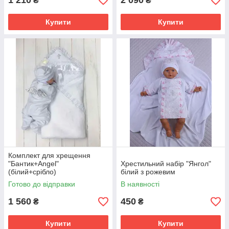
1 210
2 090
₴
₴
Купити
Купити
Комплект для хрещення
"Бантик+Angel"
Хрестильний набір "Янгол"
(білий+срібло)
білий з рожевим
Готово до відправки
В наявності
1 560
450
₴
₴
Купити
Купити