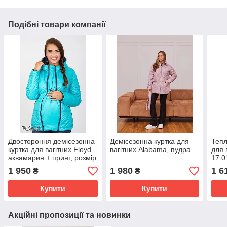
Подібні товари компанії
Двостороння демісезонна
Демісезонна куртка для
Тепл
куртка для вагітних Floyd
вагітних Alabama, пудра
для 
аквамарин + принт, розмір
17.0
S
1 950
1 980
1 6
₴
₴
Купити
Купити
Акційні пропозиції та новинки