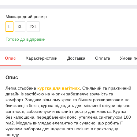
Міжнародний розмір
L
XL
2XL
Готово до відправки
Опис
Характеристики
Доставка
Оплата
Умови п
Опис
Легка стьобана
куртка для вагітних
. Стильний та практичний
дизайн із застібкою на кнопки забезпечує зручність та
комфорт. Завдяки вільному крою та бічним розширювачам на
блискавці з боків, куртка підходить для мінливої ​​фігури під час
вагітності, забезпечуючи вільний простір для живота. Куртка
без капюшона, передбачений пояс, утеплена синтепухом 100
г/м2. Модель виглядає елегантно та сучасно, що робить її
чудовим вибором для щоденного носіння в прохолодну
погоду.