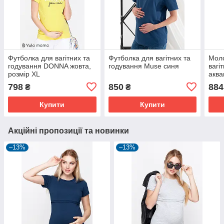
Футболка для вагітних та
Футболка для вагітних та
Моло
годування DONNA жовта,
годування Muse синя
вагі
розмір XL
акв
798
850
884
₴
₴
Купити
Купити
Акційні пропозиції та новинки
–13%
–13%