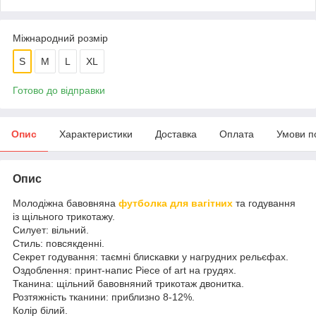
Міжнародний розмір
S
M
L
XL
Готово до відправки
Опис
Характеристики
Доставка
Оплата
Умови п
Опис
Молодіжна бавовняна
футболка для вагітних
та годування
із щільного трикотажу.
Силует: вільний.
Стиль: повсякденні.
Секрет годування: таємні блискавки у нагрудних рельєфах.
Оздоблення: принт-напис Piece of art на грудях.
Тканина: щільний бавовняний трикотаж двонитка.
Розтяжність тканини: приблизно 8-12%.
Колір білий.