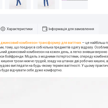
Характеристики
Інформація для замовлення
й
джинсовий комбінезон-трансформер для вагітних
— це найбільш п
и, тому, що поєднує в собі кілька предметів одягу відразу. Особлив
льний джинсовий комбінезон на кожен день, а легко знявши верхню
нси бойфренди. Модель з модними потертостями, спереду комбіне
кишеня трохи нижче грудей, ззаду на штанах дві робочих кишені, а
удово виглядати на будь-якому терміні вагітності. У цьому практи
 буде відчувати себе дуже комфортно.