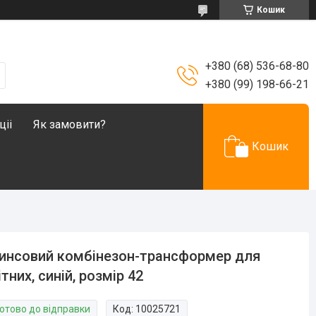
Кошик
+380 (68) 536-68-80
+380 (99) 198-66-21
ціі
Як замовити?
Кошик
нсовий комбінезон-трансформер для
ітних, синій, розмір 42
Готово до відправки
Код:
10025721