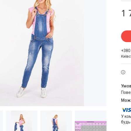
1 
+380
Київ
пов
У ко
будь