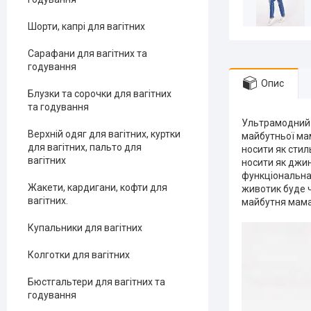
Шорти, капрі для вагітних
Сарафани для вагітних та
годування
Опис
Блузки та сорочки для вагітних
та годування
Ультрамодни
Верхній одяг для вагітних, куртки
майбутньої мам
для вагітних, пальто для
носити як сти
вагітних
носити як джи
функціональна 
Жакети, кардигани, кофти для
животик буде ч
вагітних.
майбутня мама
Купальники для вагітних
Колготки для вагітних
Бюстгальтери для вагітних та
годування