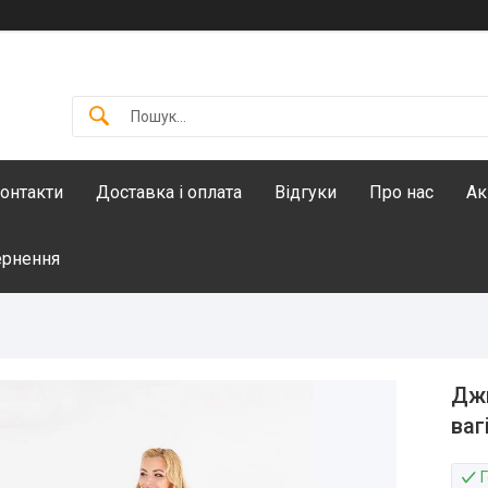
онтакти
Доставка і оплата
Відгуки
Про нас
Ак
ернення
Джи
ваг