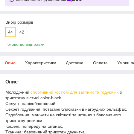
Вибір розмірів
44
42
Готово до відправки
Опис
Характеристики
Доставка
Оплата
Умови п
Опис
Молодіжний
спортивний костюм для вагітних та годуючих
з
трикотажу в стилі color-block.
Силует: напівоблягаючий.
Секрет годування: потаємні блискавки в нагрудних рельєфах.
Оздоблення: манжети на світшоті та штанях з бавовняного
трикотажу-резинки.
Кишені: попереду на штанах.
Тканина: бавовняний трикотаж двунитка.