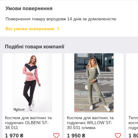
Умови повернення
Повернення товару впродовж 14 днів за домовленістю
Всі умови повернення
Подібні товари компанії
Костюм для вагітних та
Костюм для вагітних та
Тепл
годуючих OLBENI ST-
годуючих WILLOW ST-
кост
38.011
30.031 оливка
году
49.0
1 970
1 950
1 8
₴
₴