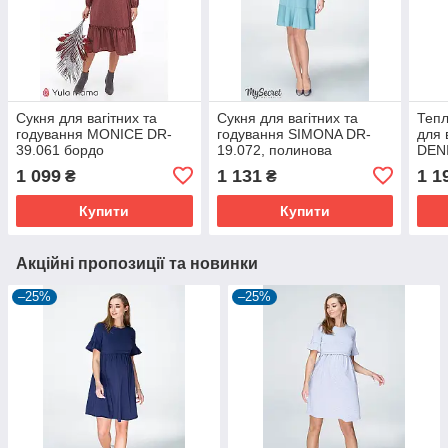
Сукня для вагітних та
Сукня для вагітних та
Тепл
годування MONICE DR-
годування SIMONA DR-
для 
39.061 бордо
19.072, полинова
DEN
розм
1 099
1 131
1 1
₴
₴
Купити
Купити
Акційні пропозиції та новинки
–25%
–25%