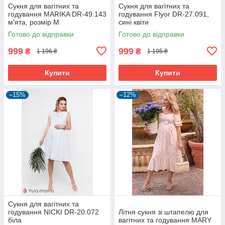
Сукня для вагітних та
Сукня для вагітних та
годування MARIKA DR-49.143
годування Flyor DR-27.091,
м'ята, розмір М
сині квіти
Готово до відправки
Готово до відправки
999
999
₴
₴
1 196 ₴
1 195 ₴
Купити
Купити
–15%
–12%
Сукня для вагітних та
годування NICKI DR-20.072
Літня сукня зі штапелю для
біла
вагітних та годування MARY