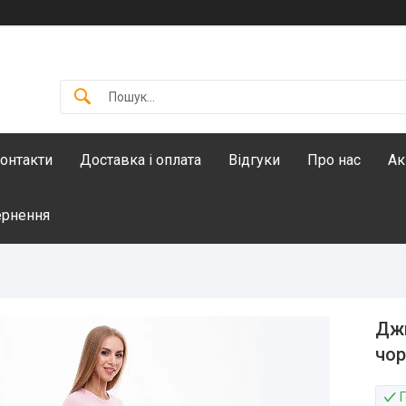
онтакти
Доставка і оплата
Відгуки
Про нас
Ак
ернення
Джи
чор