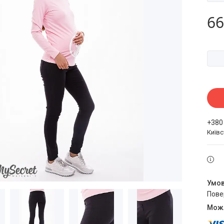
66
+380
Київ
пов