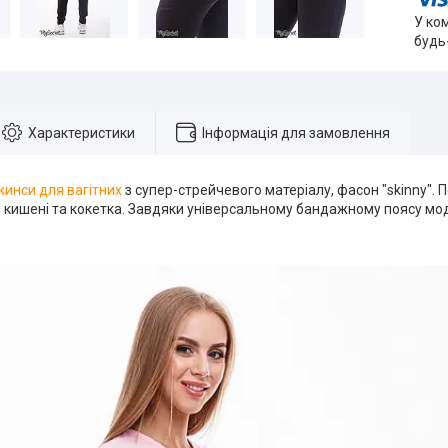
У ко
будь
Характеристики
Інформація для замовлення
инси для вагітних
з супер-стрейчевого матеріалу, фасон "skinny". 
 кишені та кокетка. Завдяки універсальному бандажному поясу мо