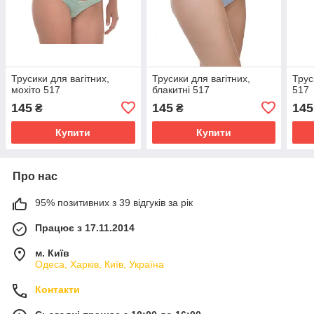
Трусики для вагітних,
Трусики для вагітних,
Трус
мохіто 517
блакитні 517
517
145
145
145
₴
₴
Купити
Купити
Про нас
95% позитивних з 39 відгуків за рік
Працює з 17.11.2014
м. Київ
Одеса, Харків, Київ, Україна
Контакти