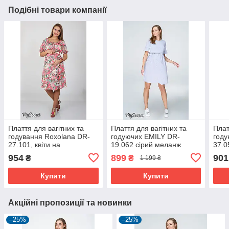
Подібні товари компанії
Плаття для вагітних та
Плаття для вагітних та
Плат
годування Roxolana DR-
годуючих EMILY DR-
году
27.101, квіти на
19.062 сірий меланж
37.0
кораловому, розмір S
розм
954
899
901
₴
₴
1 199 ₴
Купити
Купити
Акційні пропозиції та новинки
–25%
–25%