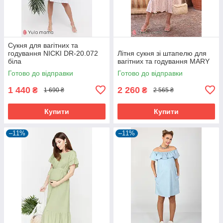
Сукня для вагітних та
годування NICKI DR-20.072
Літня сукня зі штапелю для
біла
вагітних та годування MARY
Готово до відправки
Готово до відправки
1 440
2 260
₴
₴
1 690 ₴
2 565 ₴
Купити
Купити
–11%
–11%