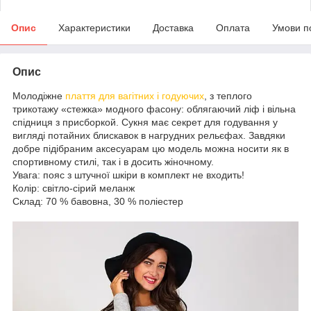
Опис
Характеристики
Доставка
Оплата
Умови п
Опис
Молодіжне
плаття для вагітних і годуючих
, з теплого
трикотажу «стежка» модного фасону: облягаючий ліф і вільна
спідниця з присборкой. Сукня має секрет для годування у
вигляді потайних блискавок в нагрудних рельєфах. Завдяки
добре підібраним аксесуарам цю модель можна носити як в
спортивному стилі, так і в досить жіночному.
Увага: пояс з штучної шкіри в комплект не входить!
Колір: світло-сірий меланж
Склад: 70 % бавовна, 30 % поліестер