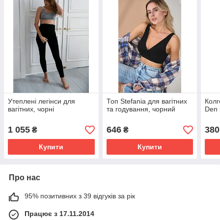
Утеплені легінси для
Топ Stefania для вагітних
Колг
вагітних, чорні
та годування, чорний
Den 
1 055
646
380
₴
₴
Купити
Купити
Про нас
95% позитивних з 39 відгуків за рік
Працює з 17.11.2014