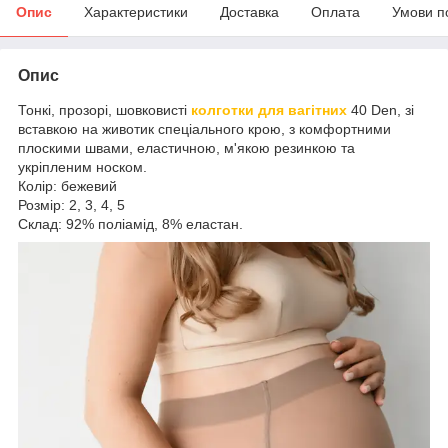
Опис
Характеристики
Доставка
Оплата
Умови п
Опис
Тонкі, прозорі, шовковисті
колготки для вагітних
40 Den, зі
вставкою на животик спеціального крою, з комфортними
плоскими швами, еластичною, м'якою резинкою та
укріпленим носком.
Колір: бежевий
Розмір: 2, 3, 4, 5
Склад: 92% поліамід, 8% еластан.