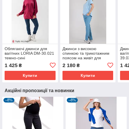
Облягаючі джинси для
Джинси з високою
Джин
вагітних LORIA DM-30.021
спинкою та трикотажним
вагі
темно-сині
поясом на живіт для
39.0
вагітних блакитні
1 425
2 180
1 4
₴
₴
Купити
Купити
Акційні пропозиції та новинки
–8%
–8%