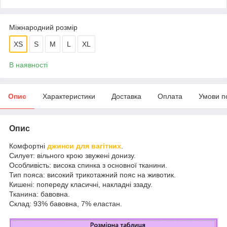
Міжнародний розмір
XS
S
M
L
XL
В наявності
Опис
Характеристики
Доставка
Оплата
Умови п
Опис
Комфортні
джинси для вагітних
.
Силует: вільного крою звужені донизу.
Особливість: висока спинка з основної тканини.
Тип пояса: високий трикотажний пояс на животик.
Кишені: попереду класичні, накладні ззаду.
Тканина: бавовна.
Склад: 93% бавовна, 7% еластан.