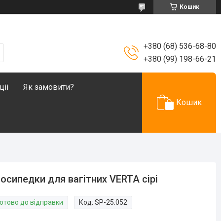
Кошик
+380 (68) 536-68-80
+380 (99) 198-66-21
ціі
Як замовити?
Кошик
осипедки для вагітних VERTA сірі
Готово до відправки
Код:
SP-25.052