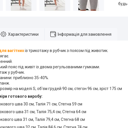
будь
Характеристики
Інформація для замовлення
ля вагітних
​​​​із трикотажу в рубчик з поясом під животик.
ягає.
денний.
ький пояс під живіт із двома регульованими гумками.
таж у рубчик.
анини: приблизно 35-40%.
еланж.
розмір на моделі S, об'єм грудей 90 см, стегон 96 см, зріст 175 см
міри готового виробу:
кового шва 30 см, Талія 71 см, Стегна 59 см
кового шва 31 см, Талія 75,4 см, Стегна 64 см
кового шва 31 см, Талія 79,4 см, Стегна 68 см
окового шва 32 см, Талія 84,6 см, Стегна 74 см