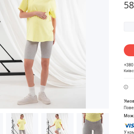
58
+380
Київ
пов
У ко