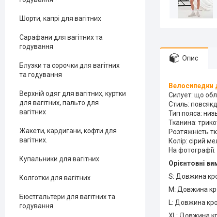
Шорти, капрі для вагітних
Сарафани для вагітних та
годування
Опис
Блузки та сорочки для вагітних
та годування
Велосипедки д
Верхній одяг для вагітних, куртки
Силует: що обл
для вагітних, пальто для
Стиль: повсяк
вагітних
Тип пояса: низ
Тканина: трико
Жакети, кардигани, кофти для
Розтяжність тк
вагітних.
Колір: сірий м
На фотографії: 
Купальники для вагітних
Орієнтовні ви
S: Довжина кро
Колготки для вагітних
M: Довжина кро
Бюстгальтери для вагітних та
L: Довжина кро
годування
XL: Довжина кр