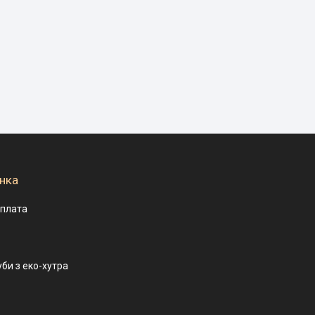
нка
оплата
уби з еко-хутра