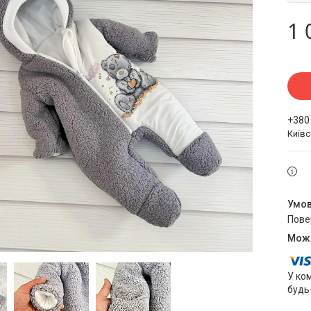
1 
+380
Київ
пов
У ко
будь