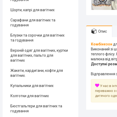
Шорти, капрі для вагітних
Сарафани для вагітних та
годування
Опис
Блузки та сорочки для вагітних
та годування
Комбінезон
дл
Виконаний зі ш
Верхній одяг для вагітних, куртки
теплого флісу.
для вагітних, пальто для
малюка від віт
вагітних
Доступні розм
Жакети, кардигани, кофти для
Відправлення з
вагітних.
Купальники для вагітних
У нас в ін
переважно з 
Колготки для вагітних
дитячого одя
Бюстгальтери для вагітних та
годування