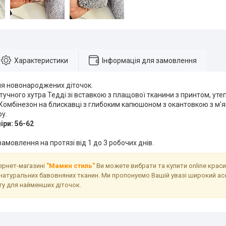
Характеристики
Інформація для замовлення
я новонароджених діточок.
тучного хутра Тедді зі вставкою з плащової тканини з принтом, уте
 Комбінезон на блискавці з глибоким капюшоном з окантовкою з м'я
ру.
іри: 56-62
амовлення на протязі від 1 до 3 робочих днів.
тернет-магазині
"Мамин стиль"
Ви можете вибрати та купити online крас
натуральних бавовняних тканин. Ми пропонуємо Вашій увазі широкий ас
гу для найменших діточок.