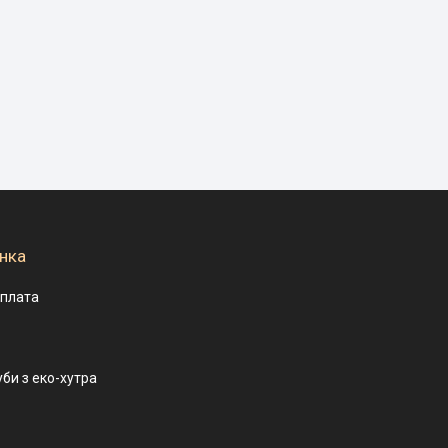
нка
оплата
уби з еко-хутра