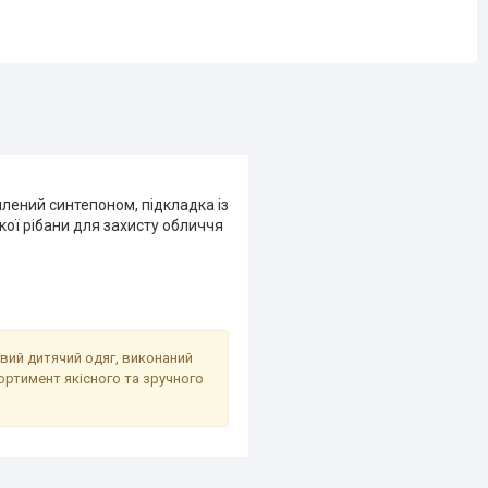
плений синтепоном, підкладка із
кої рібани для захисту обличчя
ивий дитячий одяг, виконаний
ортимент якісного та зручного