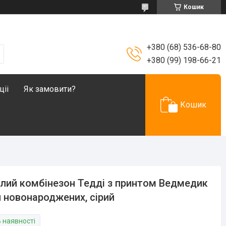
Кошик
+380 (68) 536-68-80
+380 (99) 198-66-21
ціі
Як замовити?
Кошик
лий комбінезон Тедді з принтом Ведмедик
 новонароджених, сірий
В наявності