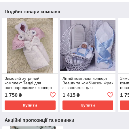
Подібні товари компанії
Зимовий хутряний
Літній комплект конверт
Зимо
комплект Тедді для
Beauty та комбінезон Фрак
комп
новонароджених конверт
з шапочкою для
ново
+ комбінезон, білий з
новонароджених,
+ ко
1 750
1 415
1 7
₴
₴
рожевим
блакитний 74 розмір
бір
Купити
Купити
Акційні пропозиції та новинки