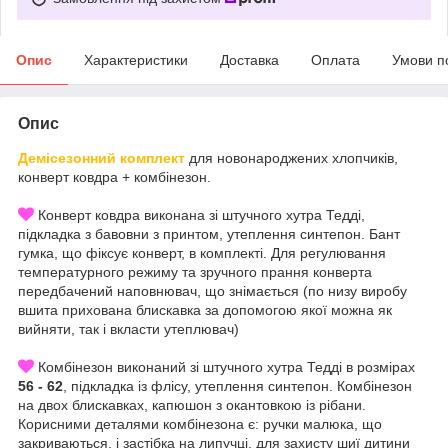
Опис
Характеристики
Доставка
Оплата
Умови п
Опис
Демісезонний комплект
для новонароджених хлопчиків,
конверт ковдра + комбінезон.
Конверт ковдра виконана зі штучного хутра Тедді,
підкладка з бавовни з принтом, утеплення синтепон. Бант
гумка, що фіксує конверт, в комплекті. Для регулювання
температурного режиму та зручного прання конверта
передбачений наповнювач, що знімається (по низу виробу
вшита прихована блискавка за допомогою якої можна як
вийняти, так і вкласти утеплювач)
Комбінезон виконаний зі штучного хутра Тедді в розмірах
56 - 62
, підкладка із флісу, утеплення синтепон. Комбінезон
на двох блискавках, капюшон з окантовкою із рібани.
Корисними деталями комбінезона є: ручки малюка, що
закриваються, і застібка на липучці, для захисту шиї дитини