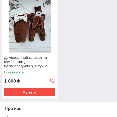
Демісезонний конверт та
комбінезон для
новонароджених, штучне
хутро кролик темно-
В наявності
шоколадний
1 800
₴
Купити
Про нас