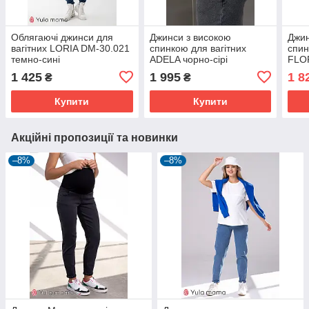
Облягаючі джинси для
Джинси з високою
Джин
вагітних LORIA DM-30.021
спинкою для вагітних
спин
темно-сині
ADELA чорно-сірі
FLO
1 425
1 995
1 8
₴
₴
Купити
Купити
Акційні пропозиції та новинки
–8%
–8%