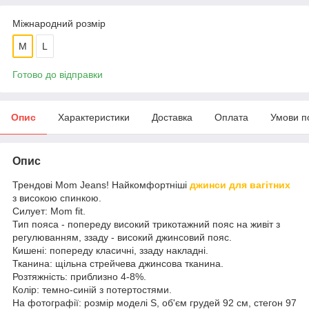
Міжнародний розмір
M
L
Готово до відправки
Опис
Характеристики
Доставка
Оплата
Умови п
Опис
Трендові Mom Jeans! Найкомфортніші
джинси для вагітних
з високою спинкою.
Силует: Mom fit.
Тип пояса - попереду високий трикотажний пояс на живіт з
регулюванням, ззаду - високий джинсовий пояс.
Кишені: попереду класичні, ззаду накладні.
Тканина: щільна стрейчева джинсова тканина.
Розтяжність: приблизно 4-8%.
Колір: темно-синій з потертостями.
На фотографії: розмір моделі S, об'єм грудей 92 см, стегон 97