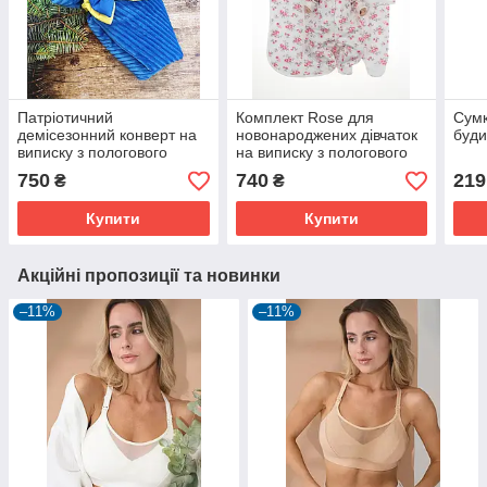
Патріотичний
Комплект Rose для
Сумк
демісезонний конверт на
новонароджених дівчаток
буди
виписку з пологового
на виписку з пологового
будинку, вишивка
будинку, білий
750
740
219
₴
₴
"Маленький Українець"
жовто-блакитний
Купити
Купити
Акційні пропозиції та новинки
–11%
–11%