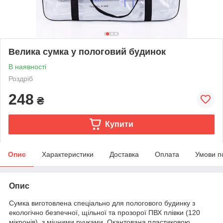
Велика сумка у пологовий будинок
В наявності
Роздріб
248
₴
Купити
Опис
Характеристики
Доставка
Оплата
Умови п
Опис
Сумка виготовлена спеціально для пологового будинку з
екологічно безпечної, щільної та прозорої ПВХ плівки (120
мікронів), з міцними ручками. Окантована пластиковою