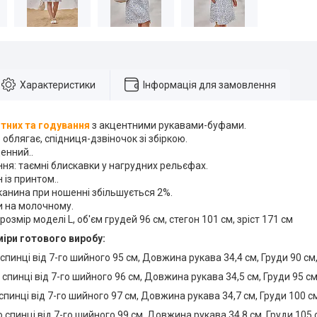
Характеристики
Інформація для замовлення
ітних та годування
​​​​​з акцентними рукавами-буфами.
 облягає, спідниця-дзвіночок зі збіркою.
енний..
ня: таємні блискавки у нагрудних рельєфах.
 із принтом..
канина при ношенні збільшується 2%.
ти на молочному.
розмір моделі L, об'єм грудей 96 см, стегон 101 см, зріст 171 см
міри готового виробу:
спинці від 7-го шийного 95 см, Довжина рукава 34,4 см, Груди 90 см,
спинці від 7-го шийного 96 см, Довжина рукава 34,5 см, Груди 95 см,
спинці від 7-го шийного 97 см, Довжина рукава 34,7 см, Груди 100 см
 спинці від 7-го шийного 99 см, Довжина рукава 34,8 см, Груди 105 с