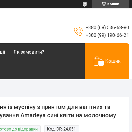
Кошик
+380 (68) 536-68-80
+380 (99) 198-66-21
ціі
Як замовити?
Кошик
ня із мусліну з принтом для вагітних та
ування Amadeya сині квіти на молочному
Готово до відправки
Код:
DR-24.051