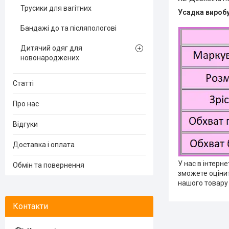
Трусики для вагітних
Усадка виробу
Бандажі до та післяпологові
Дитячий одяг для
новонароджених
Статті
Про нас
Відгуки
Доставка і оплата
У нас в інтерн
Обмін та повернення
зможете оцінит
нашого товару