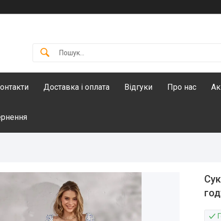
онтакти
Доставка і оплата
Відгуки
Про нас
Ак
ернення
Сук
год