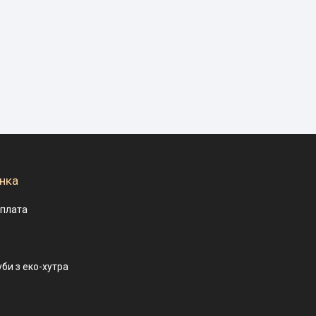
нка
оплата
уби з еко-хутра