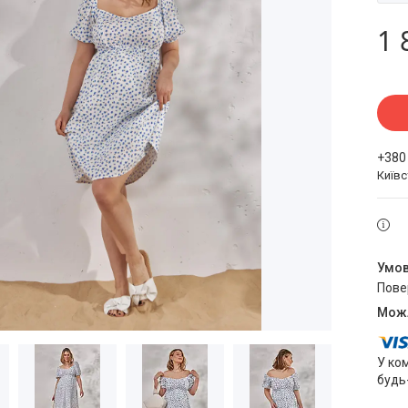
1 
+380
Київ
пов
У ко
будь