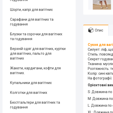
Шорти, капрі для вагітних
Сарафани для вагітних та
годування
Опис
Блузки та сорочки для вагітних
та годування
Сукня для ваг
Верхній одяг для вагітних, куртки
Силует: ліф, що
для вагітних, пальто для
Стиль: повсякд
вагітних
Секрет годуван
Тканина: муслін
Жакети, кардигани, кофти для
Розтяжність: т
вагітних.
Колір: сині кві
На фотографії: 
Купальники для вагітних
Орієнтовні ви
S: Довжина по 
Колготки для вагітних
M: Довжина по 
Бюстгальтери для вагітних та
L: Довжина по 
годування
XL: Довжина по