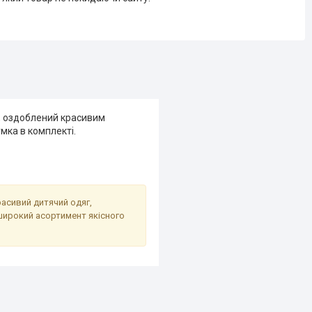
, оздоблений красивим
умка в комплекті.
расивий дитячий одяг,
широкий асортимент якісного