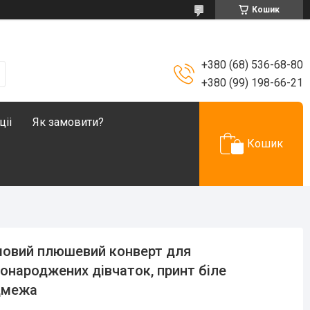
Кошик
+380 (68) 536-68-80
+380 (99) 198-66-21
ціі
Як замовити?
Кошик
овий плюшевий конверт для
онароджених дівчаток, принт біле
дмежа