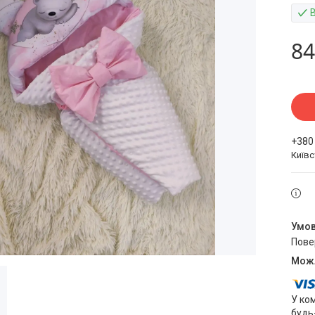
84
+380
Київ
пов
У ко
будь