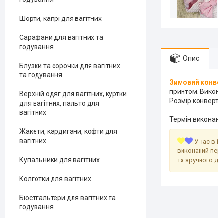
Шорти, капрі для вагітних
Сарафани для вагітних та
годування
Опис
Блузки та сорочки для вагітних
та годування
Зимовий конв
принтом. Викон
Верхній одяг для вагітних, куртки
Розмір конверт
для вагітних, пальто для
вагітних
Термін виконан
Жакети, кардигани, кофти для
вагітних.
У нас в 
виконаний пе
Купальники для вагітних
та зручного 
Колготки для вагітних
Бюстгальтери для вагітних та
годування