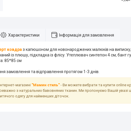
Характеристики
Інформація для замовлення
ерт ковдра
з капюшоном для новонароджених малюків на виписку
аний із плюшу, підкладка із флісу. Утеплювач синтепон 4 см, бант г
а: 85*85 см
ня замовлення та відправлення протягом 1-3 днів.
інтернет-магазині
"Мамин стиль"
- Ви можете вибрати та купити online к
реважно з натуральних бавовняних тканин. Ми пропонуємо Вашій увазі 
дитячого одягу для найменших діточок.