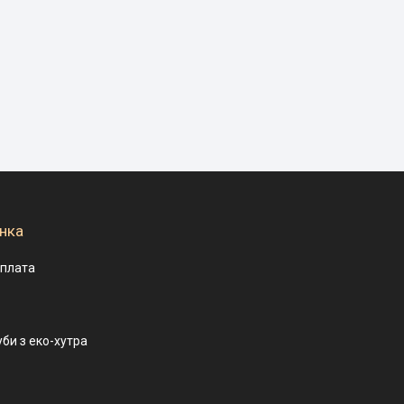
нка
оплата
уби з еко-хутра