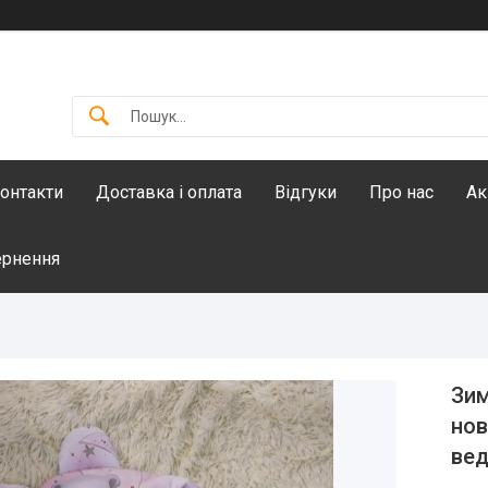
онтакти
Доставка і оплата
Відгуки
Про нас
Ак
ернення
Зим
нов
ве