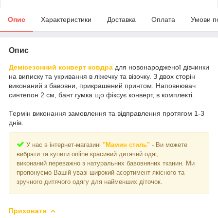
Опис
Характеристики
Доставка
Оплата
Умови п
Опис
Демісезонний конверт ковдра
для новонародженої дівчинки
на виписку та укривання в ліжечку та візочку. З двох сторін
виконаний з бавовни, прикрашений принтом. Наповнювач
синтепон 2 см, бант гумка що фіксує конверт, в комплекті.
Термін виконання замовлення та відправлення протягом 1-3
днів.
У нас в інтернет-магазині
"Мамин стиль"
- Ви можете
вибрати та купити online красивий дитячий одяг,
виконаний переважно з натуральних бавовняних тканин. Ми
пропонуємо Вашій увазі широкий асортимент якісного та
зручного дитячого одягу для найменших діточок.
Приховати