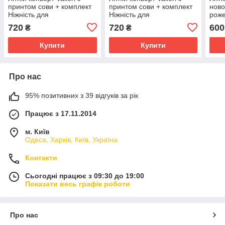
принтом сови + комплект
принтом сови + комплект
ново
Ніжність для
Ніжність для
роже
новонароджених, рожевий
новонароджених, білий
бале
720
720
600
₴
₴
Купити
Купити
Про нас
95% позитивних з 39 відгуків за рік
Працює з 17.11.2014
м. Київ
Одеса, Харків, Київ, Україна
Контакти
Сьогодні працює з 09:30 до 19:00
Показати весь графік роботи
Про нас