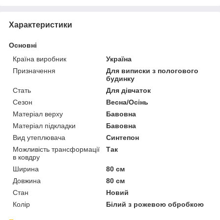
Характеристики
Основні
Країна виробник
Україна
Призначення
Для виписки з пологового
будинку
Стать
Для дівчаток
Сезон
Весна/Осінь
Матеріал верху
Бавовна
Матеріал підкладки
Бавовна
Вид утеплювача
Синтепон
Можливість трансформації
Так
в ковдру
Ширина
80 см
Довжина
80 см
Стан
Новий
Колір
Білий з рожевою обробкою