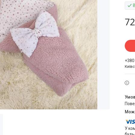
72
+380
Київ
пов
У ко
будь