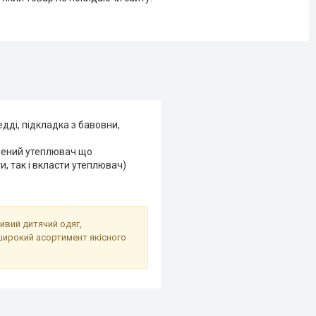
дді, підкладка з бавовни,
чений утеплювач що
, так і вкласти утеплювач)
сивий дитячий одяг,
широкий асортимент якісного