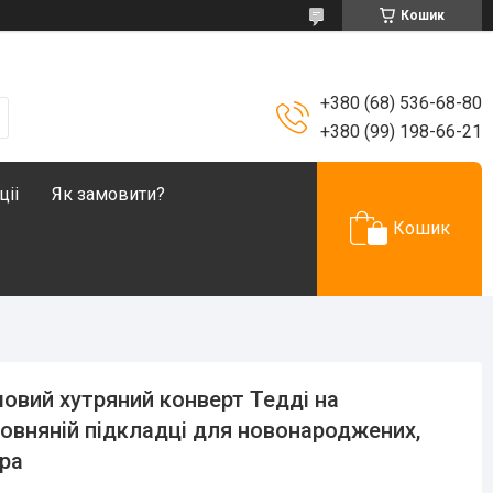
Кошик
+380 (68) 536-68-80
+380 (99) 198-66-21
ціі
Як замовити?
Кошик
овий хутряний конверт Тедді на
овняній підкладці для новонароджених,
ра