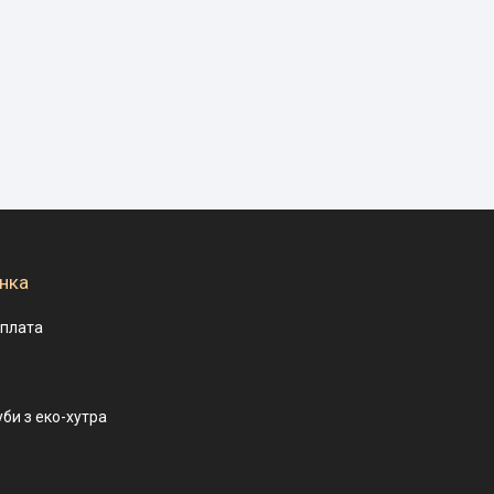
нка
оплата
уби з еко-хутра