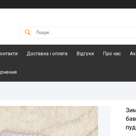
онтакти
Доставка і оплата
Відгуки
Про нас
Ак
ернення
Зим
бав
пуд