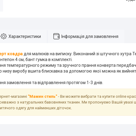
Характеристики
Інформація для замовлення
ерт ковдра
для малюків на виписку. Виконаний зі штучного хутра Те
тепон 4 см, бант гумка в комплекті.
ня температурного режиму та зручного прання конверта передба
о низу виробу вшита блискавка за допомогою якої можна як вийняти
ня замовлення та відправлення протягом 1-3 днів.
тернет-магазині
"Мамин стиль"
- Ви можете вибрати та купити online кра
реважно з натуральних бавовняних тканин. Ми пропонуємо Вашій увазі 
дитячого одягу для найменших діточок.