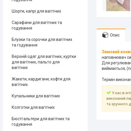
Шорти, капрі для вагітних
Сарафани для вагітних та
годування
Опис
Блузки та сорочки для вагітних
та годування
Зимовий конв
Верхній одяг для вагітних, куртки
наповнювач син
для вагітних, пальто для
Для регулюван
вагітних
виймається, (п
Жакети, кардигани, кофти для
Термін виконан
вагітних.
У нас в ін
Купальники для вагітних
виконаний пе
та зручного 
Колготки для вагітних
Бюстгальтери для вагітних та
годування