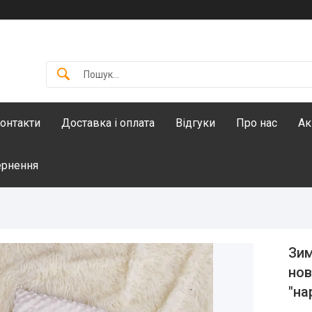
онтакти
Доставка і оплата
Відгуки
Про нас
Ак
ернення
Зим
нов
"на