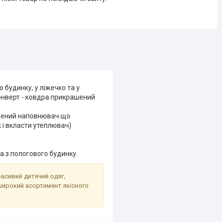
будинку, у ліжечко та у
конверт - ковдра прикрашений
чений наповнювач що
 і вкласти утеплювач)
а з пологового будинку.
расивий дитячий одяг,
широкий асортимент якісного