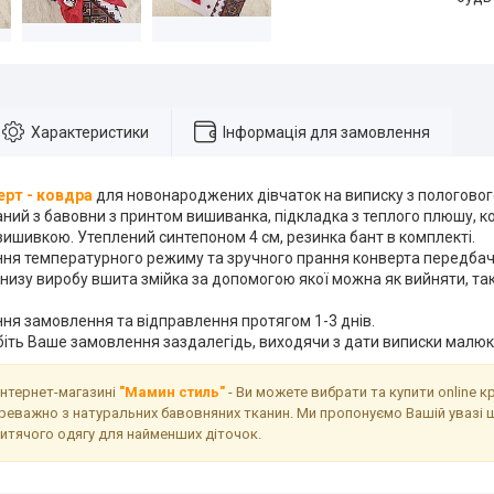
Характеристики
Інформація для замовлення
рт - ковдра
для новонароджених дівчаток на виписку з пологового 
аний з бавовни з принтом вишиванка, підкладка з теплого плюшу, 
ишивкою. Утеплений синтепоном 4 см, резинка бант в комплекті.
ня температурного режиму та зручного прання конверта передба
 низу виробу вшита змійка за допомогою якої можна як вийняти, так
ня замовлення та відправлення протягом 1-3 днів.
біть Ваше замовлення заздалегідь, виходячи з дати виписки малюк
інтернет-магазині
"Мамин стиль"
- Ви можете вибрати та купити online к
реважно з натуральних бавовняних тканин. Ми пропонуємо Вашій увазі 
дитячого одягу для найменших діточок.