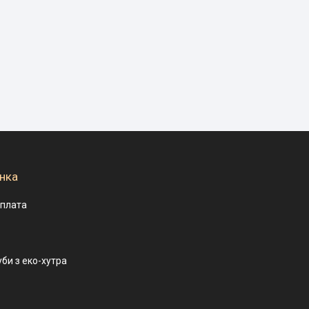
нка
оплата
уби з еко-хутра