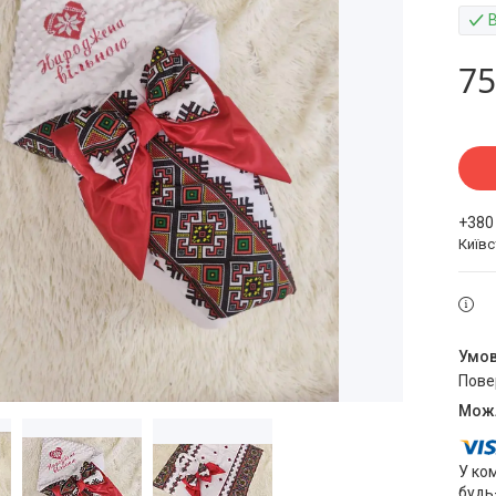
75
+380
Київ
пов
У ко
будь