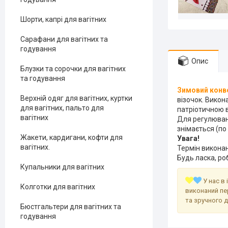
Шорти, капрі для вагітних
Сарафани для вагітних та
годування
Опис
Блузки та сорочки для вагітних
та годування
Зимовий конве
Верхній одяг для вагітних, куртки
візочок. Викон
для вагітних, пальто для
патріотичною в
вагітних
Для регулюван
знімається (по
Жакети, кардигани, кофти для
Увага!
вагітних.
Термін виконан
Будь ласка, ро
Купальники для вагітних
У нас в 
Колготки для вагітних
виконаний пе
та зручного 
Бюстгальтери для вагітних та
годування