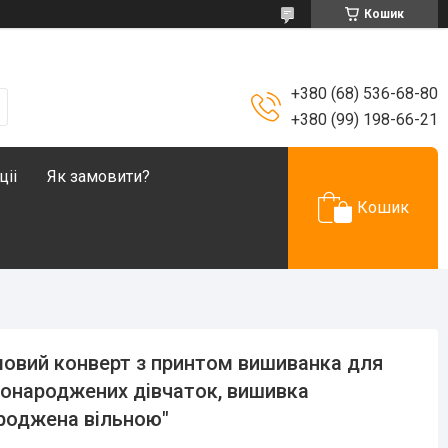
Кошик
+380 (68) 536-68-80
+380 (99) 198-66-21
ціі
Як замовити?
Кошик
овий конверт з принтом вишиванка для
онароджених дівчаток, вишивка
роджена вільною"