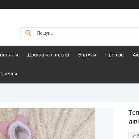
онтакти
Доставка і оплата
Відгуки
Про нас
Ак
ернення
Теп
дів