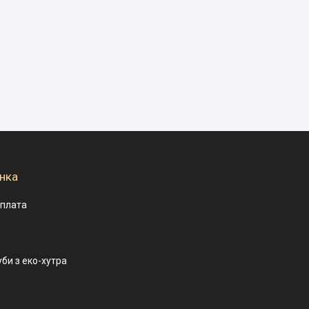
нка
оплата
уби з еко-хутра