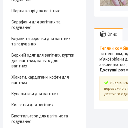
Шорти, капрі для вагітних
Сарафани для вагітних та
годування
Опис
Блузки та сорочки для вагітних
та годування
Теплий комбі
синтепоном, пі
Верхній одяг для вагітних, куртки
м'якої рібани 
для вагітних, пальто для
закриваються, 
вагітних
Доступні розмі
Жакети, кардигани, кофти для
вагітних.
У нас в ін
переважно з 
Купальники для вагітних
дитячого одя
Колготки для вагітних
Бюстгальтери для вагітних та
годування