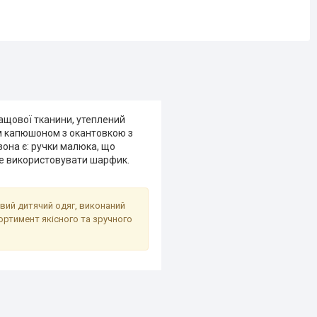
ащової тканини, утеплений
им капюшоном з окантовкою з
зона є: ручки малюка, що
 не використовувати шарфик.
ивий дитячий одяг, виконаний
ортимент якісного та зручного