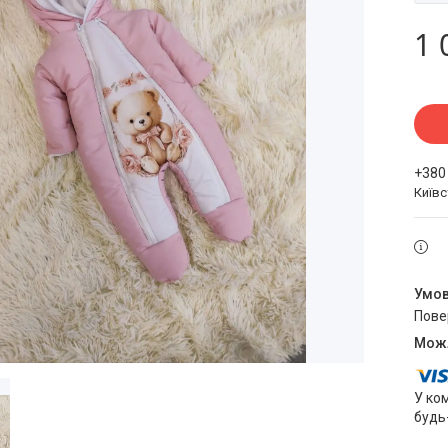
1 
+380
Київ
пов
У ко
будь