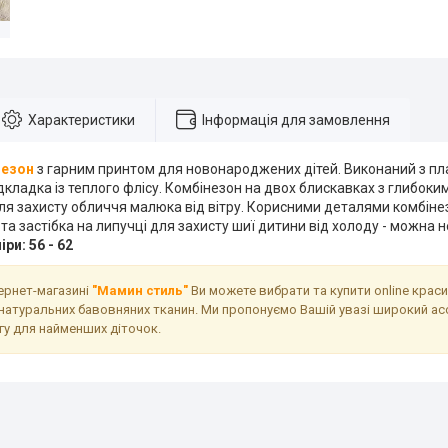
Характеристики
Інформація для замовлення
незон
з гарним принтом для новонароджених дітей. Виконаний з пл
дкладка із теплого флісу. Комбінезон на двох блискавках з глибок
для захисту обличчя малюка від вітру. Корисними деталями комбіне
та застібка на липучці для захисту шиї дитини від холоду - можна
ри: 56 - 62
тернет-магазині
"Мамин стиль"
Ви можете вибрати та купити online крас
натуральних бавовняних тканин. Ми пропонуємо Вашій увазі широкий ас
гу для найменших діточок.