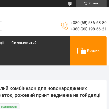
Кошик
+380 (68) 536-68-80
+380 (99) 198-66-21
ціі
Як замовити?
Кошик
лий комбінезон для новонароджених
чаток, рожевий принт ведмежа на гойдалці
В наявності