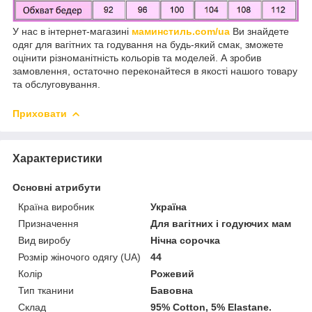
У нас в інтернет-магазині
маминстиль.com/ua
Ви знайдете
одяг для вагітних та годування на будь-який смак, зможете
оцінити різноманітність кольорів та моделей. А зробив
замовлення, остаточно переконайтеся в якості нашого товару
та обслуговування.
Приховати
Характеристики
Основні атрибути
Країна виробник
Україна
Призначення
Для вагітних і годуючих мам
Вид виробу
Нічна сорочка
Розмір жіночого одягу (UA)
44
Колір
Рожевий
Тип тканини
Бавовна
Склад
95% Cotton, 5% Elastane.