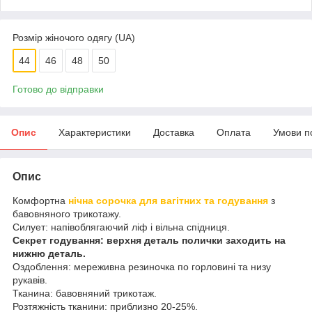
Розмір жіночого одягу (UA)
44
46
48
50
Готово до відправки
Опис
Характеристики
Доставка
Оплата
Умови п
Опис
Комфортна
нічна сорочка для вагітних та годування
з
бавовняного трикотажу.
Силует: напівоблягаючий ліф і вільна спідниця.
Секрет годування: верхня деталь полички заходить на
нижню деталь.
Оздоблення: мереживна резиночка по горловині та низу
рукавів.
Тканина: бавовняний трикотаж.
Розтяжність тканини: приблизно 20-25%.