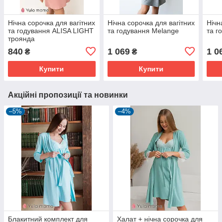
Нічна сорочка для вагітних
Нічна сорочка для вагітних
Нічн
та годування ALISA LIGHT
та годування Melange
та г
троянда
840
1 069
1 0
₴
₴
Купити
Купити
Акційні пропозиції та новинки
–5%
–4%
Блакитний комплект для
Халат + нічна сорочка для