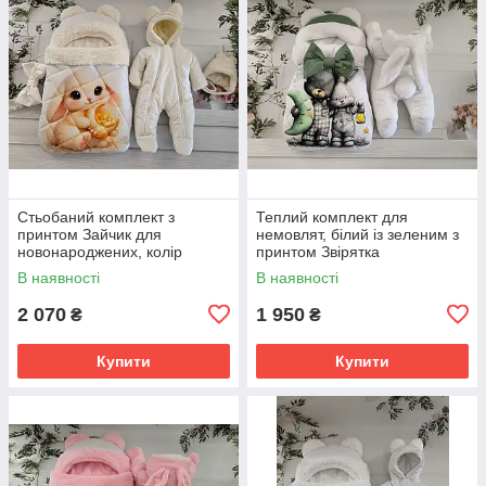
Стьобаний комплект з
Теплий комплект для
принтом Зайчик для
немовлят, білий із зеленим з
новонароджених, колір
принтом Звірятка
молочний
В наявності
В наявності
2 070
1 950
₴
₴
Купити
Купити