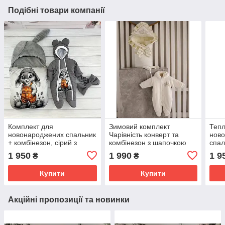
Подібні товари компанії
Комплект для
Зимовий комплект
Тепл
новонароджених спальник
Чарівність конверт та
ново
+ комбінезон, сірий з
комбінезон з шапочкою
спал
принтом зайчик у шапочці
для новонароджених,
патр
1 950
1 990
1 9
₴
₴
молочний
при
Купити
Купити
Акційні пропозиції та новинки