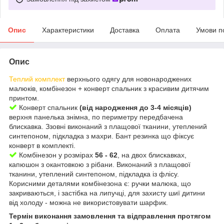
Опис
Характеристики
Доставка
Оплата
Умови п
Опис
Теплий комплект
верхнього одягу для новонароджених
малюків, комбінезон + конверт спальник з красивим дитячим
принтом.
Конверт спальник
(від народження до 3-4 місяців)
верхня панелька знімна, по периметру передбачена
блискавка. Ззовні виконаний з плащової тканини, утеплений
синтепоном, підкладка з махри. Бант резинка що фіксує
конверт в комплекті.
Комбінезон у розмірах
56 - 62
, на двох блискавках,
капюшон з окантовкою з рібани. Виконаний з плащової
тканини, утеплений синтепоном, підкладка із флісу.
Корисними деталями комбінезона є: ручки малюка, що
закриваються, і застібка на липучці, для захисту шиї дитини
від холоду - можна не використовувати шарфик.
Термін виконання замовлення та відправлення протягом