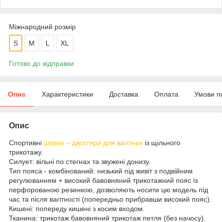
Міжнародний розмір
S
M
L
XL
Готово до відправки
Опис
Характеристики
Доставка
Оплата
Умови п
Опис
Спортивні
штани – джоггери для вагітних
із щільного
трикотажу.
Силует: вільні по стегнах та звужені донизу.
Тип пояса - комбінований: низький під живіт з подвійним
регулюванням + високий бавовняний трикотажний пояс із
перфорованою резинкою, дозволяють носити цю модель під
час та після вагітності (попередньо прибравши високий пояс).
Кишені: попереду кишені з косим входом.
Тканина: трикотаж бавовняний трикотаж петля (без начосу).