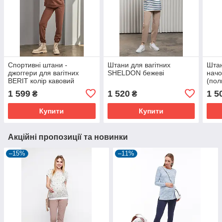
Спортивні штани -
Штани для вагітних
Штан
джоггери для вагітних
SHELDON бежеві
нач
BERIT колір кавовий
(пол
1 599
1 520
1 5
₴
₴
Купити
Купити
Акційні пропозиції та новинки
–15%
–11%