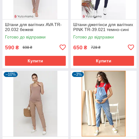
Штани для вагітних AVA TR-
Штани-джеггінси для вагітних
20.032 бежеві
PINK TR-39.021 темно-сині
Готово до відправки
Готово до відправки
590
650
₴
₴
698 ₴
728 ₴
Купити
Купити
–10%
–3%