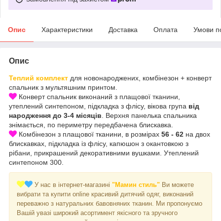
Опис
Характеристики
Доставка
Оплата
Умови п
Опис
Теплий комплект
для новонароджених, комбінезон + конверт
спальник з мультяшним принтом.
Конверт спальник виконаний з плащової тканини,
утеплений синтепоном, підкладка з флісу, вікова група
від
народження до 3-4 місяців
. Верхня панелька спальника
знімається, по периметру передбачена блискавка.
Комбінезон з плащової тканини, в розмірах
56 - 62
на двох
блискавках, підкладка із флісу, капюшон з окантовкою з
рібани, прикрашений декоративними вушками. Утеплений
синтепоном 300.
У нас в інтернет-магазині
"Мамин стиль"
Ви можете
вибрати та купити online красивий дитячий одяг, виконаний
переважно з натуральних бавовняних тканин. Ми пропонуємо
Вашій увазі широкий асортимент якісного та зручного