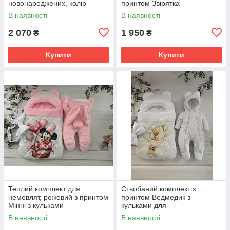
новонароджених, колір
принтом Звірятка
молочний
В наявності
В наявності
2 070
1 950
₴
₴
Купити
Купити
Теплий комплект для
Стьобаний комплект з
немовлят, рожевий з принтом
принтом Ведмедик з
Мінні з кульками
кульками для
новонароджених, білий
В наявності
В наявності