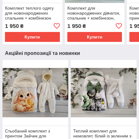
Комплект теплого одягу
Комплект для
Комп
для новонароджених
новонароджених дівчаток,
ново
спальник + комбінезон
спальник + комбінезон,
прин
принт Ведмедик з
принт зайчик з метеликом
торт
1 950
1 950
1 9
₴
₴
книжкою, синій
кор
Купити
Купити
Акційні пропозиції та новинки
Стьобаний комплект з
Теплий комплект для
принтом Зайчик для
немовлят, білий із зеленим з