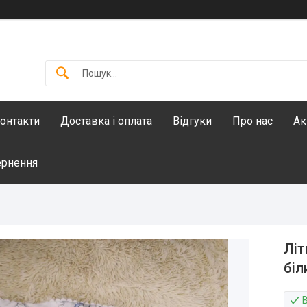
онтакти
Доставка і оплата
Відгуки
Про нас
Ак
ернення
Літ
біл