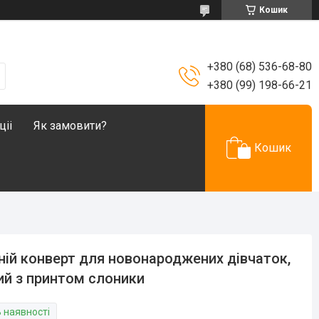
Кошик
+380 (68) 536-68-80
+380 (99) 198-66-21
ціі
Як замовити?
Кошик
ній конверт для новонароджених дівчаток,
ий з принтом слоники
В наявності