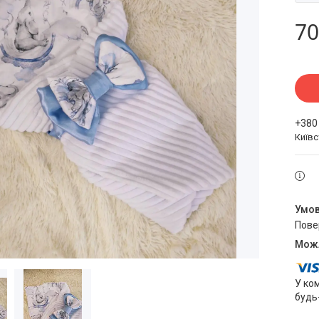
70
+380
Київ
пов
У ко
будь