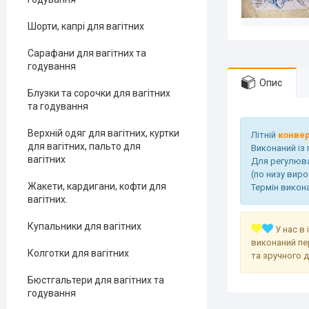
Шорти, капрі для вагітних
Сарафани для вагітних та
годування
Опис
Блузки та сорочки для вагітних
та годування
Верхній одяг для вагітних, куртки
Літній
конвер
для вагітних, пальто для
Виконаний із 
вагітних
Для регулюва
(по низу вир
Жакети, кардигани, кофти для
Термін викон
вагітних.
Купальники для вагітних
У нас в 
виконаний пе
Колготки для вагітних
та зручного 
Бюстгальтери для вагітних та
годування