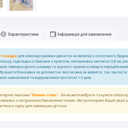
Характеристики
Інформація для замовлення
т ковдра
для новонароджених дівчаток на виписку з пологового будинку
плюшу, підкладка із бавовни з принтом, наповнювач синтепон 0,8 см, ре
ння температурного режиму та зручного прання конверта передбачени
обу вшита блискавка за допомогою якої можна як вийняти, так і вкласти
ання замовлення та відправлення протягом 1-3 днів.
інтернет-магазині
"Мамин стиль"
- Ви можете вибрати та купити online к
реважно з натуральних бавовняних тканин. Ми пропонуємо Вашій увазі 
дитячого одягу для найменших діточок.