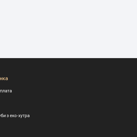
нка
оплата
уби з еко-хутра