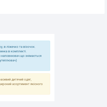
, в ліжечко та візочок.
зинка в комплекті.
й наповнювач що знімається
 утеплювач)
расивий дитячий одяг,
широкий асортимент якісного