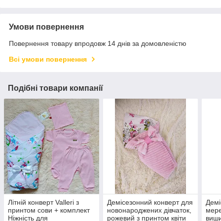
Умови повернення
Повернення товару впродовж 14 днів за домовленістю
Всі умови повернення
Подібні товари компанії
Літній конверт Valleri з
Демісезонний конверт для
Демі
принтом сови + комплект
новонароджених дівчаток,
мер
Ніжність для
рожевий з принтом квіти
виши