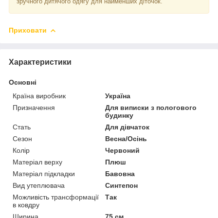
зручного дитячого одягу для найменших діточок.
Приховати
Характеристики
Основні
Країна виробник
Україна
Призначення
Для виписки з пологового
будинку
Стать
Для дівчаток
Сезон
Весна/Осінь
Колір
Червоний
Матеріал верху
Плюш
Матеріал підкладки
Бавовна
Вид утеплювача
Синтепон
Можливість трансформації
Так
в ковдру
Ширина
75 см