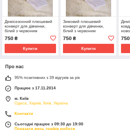
Демісезонний плюшевий
Зимовий плюшевий
Демі
конверт для дівчинки,
конверт для дівчинки,
ковд
білий з червоним
білий з червоним
ново
оздобленням, вишивка
оздобленням, вишивка
виши
750
750
750
₴
₴
"Маленька Українка"
"Маленька Українка"
Укра
чер
Купити
Купити
Про нас
95% позитивних з 39 відгуків за рік
Працює з 17.11.2014
м. Київ
Одеса, Харків, Київ, Україна
Контакти
Сьогодні працює з 09:30 до 19:00
Показати весь графік роботи