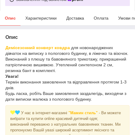
Опис
Характеристики
Доставка
Оплата
Умови п
Опис
Демісезонний конверт ковдра
для новонароджених
дівчаток на виписку з пологового будинку, в ліжечко та візочок.
Виконаний з плюшу та бавовняного трикотажу, прикрашений
патріотичною вишивкою. Утеплений синтепоном 2 см,
резинка бант в комплекті.
Увага!
Термін виконання замовлення та відправлення протягом 1-3
днів.
Будь ласка, робіть Ваше замовлення заздалегідь, виходячи з
дати виписки малюка з пологового будинку.
У нас в інтернет-магазині
"Мамин стиль"
- Ви можете
вибрати та купити online красивий дитячий одяг,
виконаний переважно з натуральних бавовняних тканин. Ми
пропонуємо Вашій увазі широкий асортимент якісного та