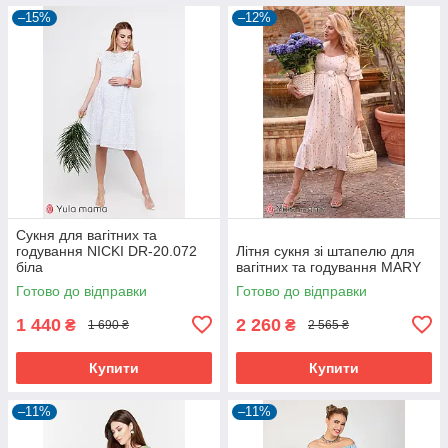
–15%
–12%
Сукня для вагітних та
годування NICKI DR-20.072
Літня сукня зі штапелю для
біла
вагітних та годування MARY
Готово до відправки
Готово до відправки
1 440
2 260
₴
₴
1 690 ₴
2 565 ₴
Купити
Купити
–11%
–11%