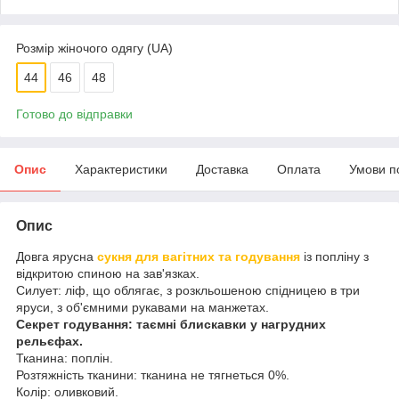
Розмір жіночого одягу (UA)
44
46
48
Готово до відправки
Опис
Характеристики
Доставка
Оплата
Умови п
Опис
Довга ярусна
сукня для вагітних та годування
із попліну з
відкритою спиною на зав'язках.
Силует: ліф, що облягає, з розкльошеною спідницею в три
яруси, з об'ємними рукавами на манжетах.
Секрет годування: таємні блискавки у нагрудних
рельєфах.
Тканина: поплін.
Розтяжність тканини: тканина не тягнеться 0%.
Колір: оливковий.