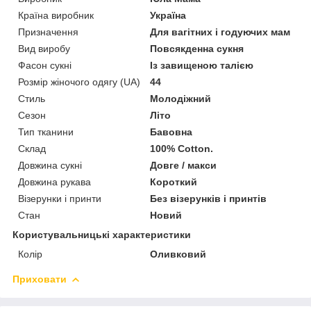
Країна виробник
Україна
Призначення
Для вагітних і годуючих мам
Вид виробу
Повсякденна сукня
Фасон сукні
Із завищеною талією
Розмір жіночого одягу (UA)
44
Стиль
Молодіжний
Сезон
Літо
Тип тканини
Бавовна
Склад
100% Cotton.
Довжина сукні
Довге / макси
Довжина рукава
Короткий
Візерунки і принти
Без візерунків і принтів
Стан
Новий
Користувальницькі характеристики
Колір
Оливковий
Приховати