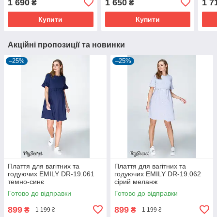
1 690
1 650
1 7
₴
₴
Купити
Купити
Акційні пропозиції та новинки
–25%
–25%
Плаття для вагітних та
Плаття для вагітних та
годуючих EMILY DR-19.061
годуючих EMILY DR-19.062
темно-синє
сірий меланж
Готово до відправки
Готово до відправки
899
899
₴
₴
1 199 ₴
1 199 ₴