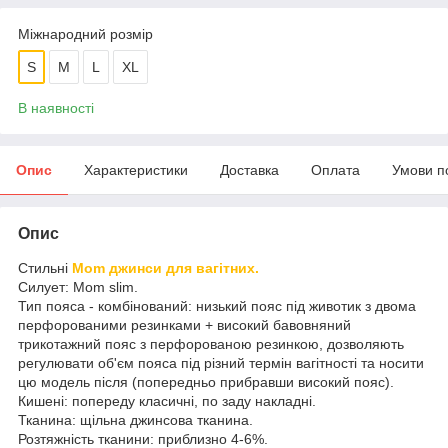
Міжнародний розмір
S
M
L
XL
В наявності
Опис
Характеристики
Доставка
Оплата
Умови п
Опис
Стильні
Mom джинси для вагітних.
Силует: Mom slim.
Тип пояса - комбінований: низький пояс під животик з двома
перфорованими резинками + високий бавовняний
трикотажний пояс з перфорованою резинкою, дозволяють
регулювати об'єм пояса під різний термін вагітності та носити
цю модель після (попередньо прибравши високий пояс).
Кишені: попереду класичні, по заду накладні.
Тканина: щільна джинсова тканина.
Розтяжність тканини: приблизно 4-6%.