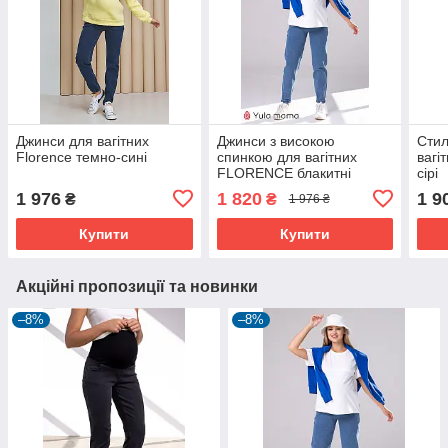
Джинси для вагітних
Джинси з високою
Стил
Florence темно-сині
спинкою для вагітних
вагі
FLORENCE блакитні
сірі
1 976
1 820
1 9
₴
₴
1 976 ₴
Купити
Купити
Акційні пропозиції та новинки
–8%
–8%