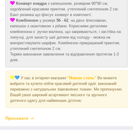
Конверт ковдра
з капюшоном, розміром 90*90 см,
оздоблений красивим принтом, утеплений синтепоном 2 см.
Бант резинка що фіксує конверт в комплекті.
Комбінезон
у розмірі
56 - 62
, на двох блискавках,
капюшон з окантовкою з рібани. Корисними деталями
комбінезона є: ручки малюка, що закриваються, і застібка на
липучці, для захисту шиї дитини від холоду - можна не
використовувати шарфик. Комбінезон прикрашений принтом,
утеплений синтепоном 2 см.
Термін виконання замовлення та відправлення протягом 1-3
днів.
У нас в інтернет-магазині
"Мамин стиль"
Ви можете
вибрати та купити online красивий дитячий одяг, виконаний
переважно з натуральних бавовняних тканин. Ми пропонуємо
Вашій увазі широкий асортимент якісного та зручного
дитячого одягу для найменших діточок.
Приховати