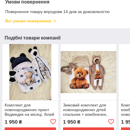
Умови повернення
Повернення товару впродовж 14 днів за домовленістю
Всі умови повернення
Подібні товари компанії
Комплект для
Зимовий комплект для
Комп
новонароджених принт
новонароджених дітей
комб
Ведмедик на місяці, білий
спальник + комбінезон,
ново
із синім
принт рудий Ведмедик
блак
1 950
1 950
1 9
₴
₴
Вед