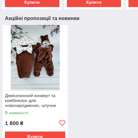
Купити
Купити
Акційні пропозиції та новинки
Демісезонний конверт та
комбінезон для
новонароджених, штучне
хутро кролик темно-
В наявності
шоколадний
1 800
₴
Купити