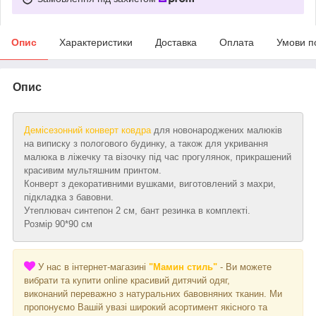
Опис
Характеристики
Доставка
Оплата
Умови п
Опис
Демісезонний конверт ковдра
для новонароджених малюків
на виписку з пологового будинку, а також для укривання
малюка в ліжечку та візочку під час прогулянок, прикрашений
красивим мультяшним принтом.
Конверт з декоративними вушками, виготовлений з махри,
підкладка з бавовни.
Утеплювач синтепон 2 см, бант резинка в комплекті.
Розмір 90*90 см
У нас в інтернет-магазині
"Мамин стиль"
- Ви можете
вибрати та купити online красивий дитячий одяг,
виконаний переважно з натуральних бавовняних тканин. Ми
пропонуємо Вашій увазі широкий асортимент якісного та