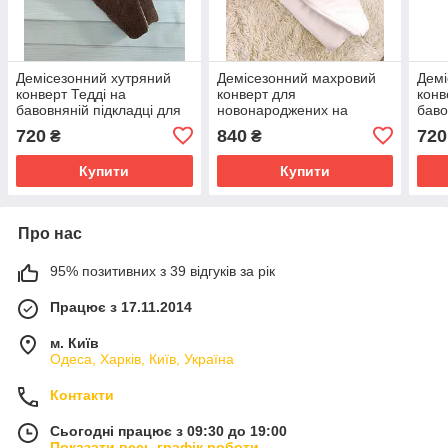
Демісезонний хутряний
Демісезонний махровий
Демі
конверт Тедді на
конверт для
конв
бавовняній підкладці для
новонароджених на
баво
новонароджених,
виписку, принт букет квітів
ново
720
840
720
₴
₴
коричневий з принтом
при
Ведмедик на місяці
Купити
Купити
Про нас
95% позитивних з 39 відгуків за рік
Працює з 17.11.2014
м. Київ
Одеса, Харків, Київ, Україна
Контакти
Сьогодні працює з 09:30 до 19:00
Показати весь графік роботи