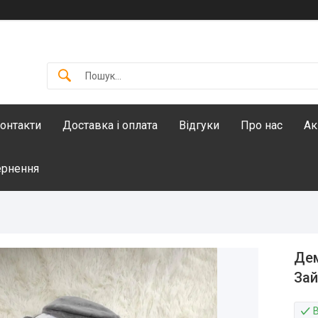
онтакти
Доставка і оплата
Відгуки
Про нас
Ак
ернення
Дем
Зай