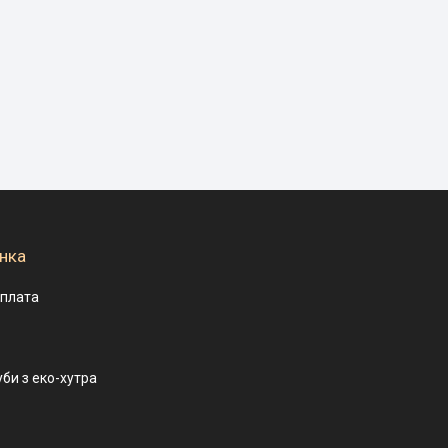
нка
оплата
уби з еко-хутра