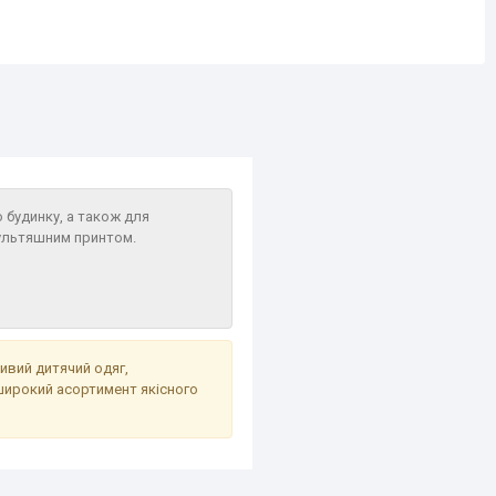
 будинку, а також для
мультяшним принтом.
сивий дитячий одяг,
широкий асортимент якісного