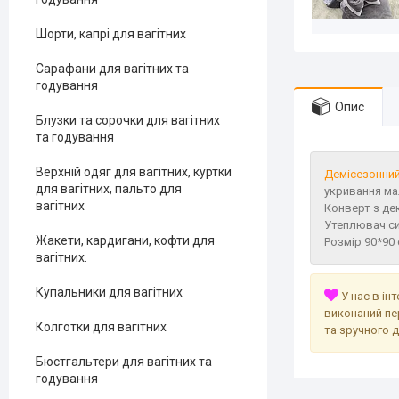
Шорти, капрі для вагітних
Сарафани для вагітних та
годування
Опис
Блузки та сорочки для вагітних
та годування
Верхній одяг для вагітних, куртки
Демісезонний
для вагітних, пальто для
укривання ма
вагітних
Конверт з де
Утеплювач си
Жакети, кардигани, кофти для
Розмір 90*90
вагітних.
Купальники для вагітних
У нас в ін
виконаний пе
Колготки для вагітних
та зручного 
Бюстгальтери для вагітних та
годування