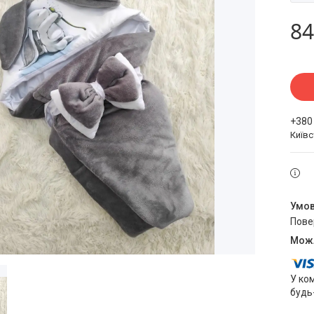
84
+380
Київ
пов
У ко
будь