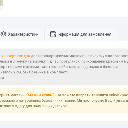
Характеристики
Інформація для замовлення
 конверт ковдра
для новонароджених малюків на виписку з пологового
люка в ліжечку та візочку під час прогулянок, прикрашений красивим 
коративними вушками, виготовлений з махри, підкладка з бавовни.
нтепон 2 см, бант резинка в комплекті.
 см
тернет-магазині
"Мамин стиль"
- Ви можете вибрати та купити online кра
реважно з натуральних бавовняних тканин. Ми пропонуємо Вашій увазі 
дитячого одягу для найменших діточок.