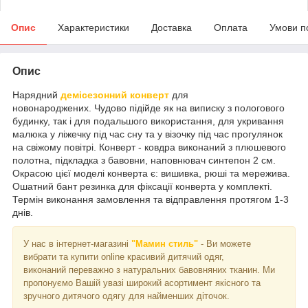
Опис
Характеристики
Доставка
Оплата
Умови п
Опис
Нарядний
демісезонний конверт
для
новонароджених. Чудово підійде як на виписку з пологового
будинку, так і для подальшого використання, для укривання
малюка у ліжечку під час сну та у візочку під час прогулянок
на свіжому повітрі. Конверт - ковдра виконаний з плюшевого
полотна, підкладка з бавовни, наповнювач синтепон 2 см.
Окрасою цієї моделі конверта є: вишивка, рюші та мережива.
Ошатний бант резинка для фіксації конверта у комплекті.
Термін виконання замовлення та відправлення протягом 1-3
днів.
У нас в інтернет-магазині
"Мамин стиль"
- Ви можете
вибрати та купити online красивий дитячий одяг,
виконаний переважно з натуральних бавовняних тканин. Ми
пропонуємо Вашій увазі широкий асортимент якісного та
зручного дитячого одягу для найменших діточок.