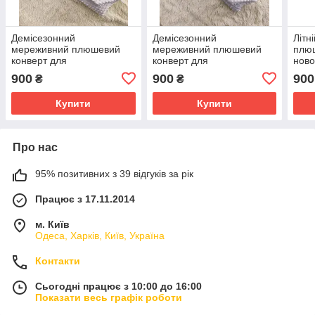
Демісезонний
Демісезонний
Літн
мереживний плюшевий
мереживний плюшевий
плюш
конверт для
конверт для
ново
новонароджених,
новонароджених, сірий
блак
900
900
900
₴
₴
блакитний
Купити
Купити
Про нас
95% позитивних з 39 відгуків за рік
Працює з 17.11.2014
м. Київ
Одеса, Харків, Київ, Україна
Контакти
Сьогодні працює з 10:00 до 16:00
Показати весь графік роботи