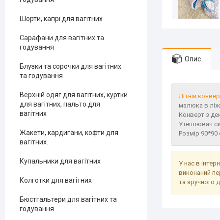
Шорти, капрі для вагітних
Сарафани для вагітних та
годування
Опис
Блузки та сорочки для вагітних
та годування
Верхній одяг для вагітних, куртки
Літній конве
для вагітних, пальто для
малюка в ліж
вагітних
Конверт з де
Утеплювач син
Жакети, кардигани, кофти для
Розмір 90*90
вагітних.
Купальники для вагітних
У нас в інтер
виконаний пе
Колготки для вагітних
та зручного 
Бюстгальтери для вагітних та
годування