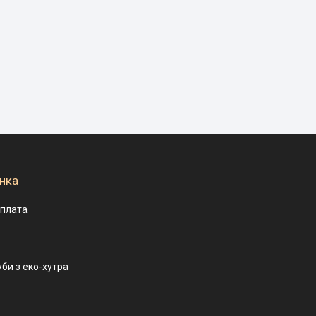
нка
оплата
уби з еко-хутра