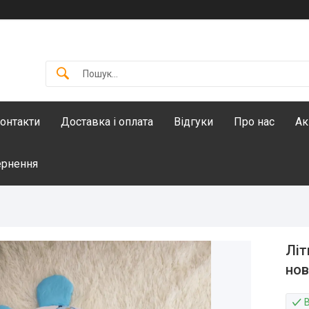
онтакти
Доставка і оплата
Відгуки
Про нас
Ак
ернення
Літ
нов