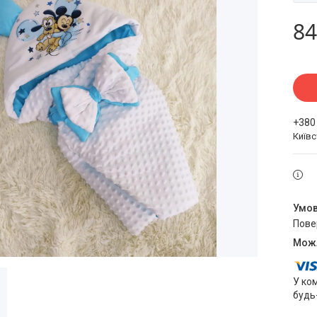
84
+380
Київ
пов
У ко
будь