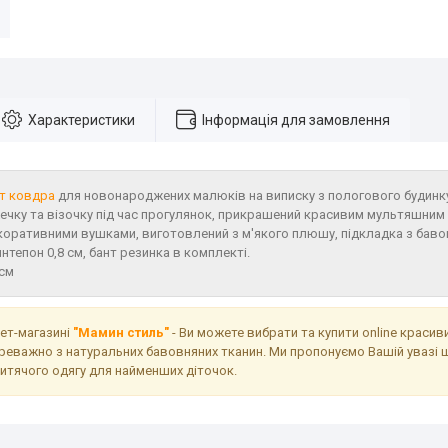
Характеристики
Інформація для замовлення
рт ковдра
для новонароджених малюків на виписку з пологового будинку
ечку та візочку під час прогулянок, прикрашений красивим мультяшним
коративними вушками, виготовлений з м'якого плюшу, підкладка з баво
тепон 0,8 см, бант резинка в комплекті.
 см
нет-магазині
"Мамин стиль"
- Ви можете вибрати та купити online красив
реважно з натуральних бавовняних тканин. Ми пропонуємо Вашій увазі 
дитячого одягу для найменших діточок.