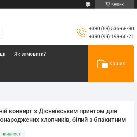
Кошик
+380 (68) 536-68-80
+380 (99) 198-66-21
ціі
Як замовити?
Кошик
ній конверт з Діснеївським принтом для
онароджених хлопчиків, білий з блакитним
В наявності