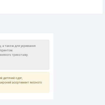
, а також для укривання
 принтом.
вняного трикотажу.
ий дитячий одяг,
широкий асортимент якісного