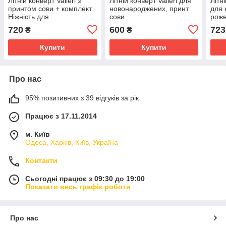
Літній конверт Valleri з
Літній конверт Valleri для
Літн
принтом сови + комплект
новонароджених, принт
для 
Ніжність для
сови
рож
новонароджених, рожевий
720
600
723
₴
₴
Купити
Купити
Про нас
95% позитивних з 39 відгуків за рік
Працює з 17.11.2014
м. Київ
Одеса, Харків, Київ, Україна
Контакти
Сьогодні працює з 09:30 до 19:00
Показати весь графік роботи
Про нас