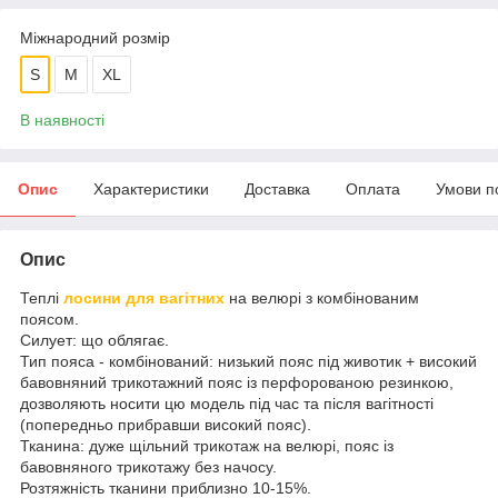
Міжнародний розмір
S
M
XL
В наявності
Опис
Характеристики
Доставка
Оплата
Умови п
Опис
Теплі
лосини для вагітних
на велюрі з комбінованим
поясом.
Силует: що облягає.
Тип пояса - комбінований: низький пояс під животик + високий
бавовняний трикотажний пояс із перфорованою резинкою,
дозволяють носити цю модель під час та після вагітності
(попередньо прибравши високий пояс).
Тканина: дуже щільний трикотаж на велюрі, пояс із
бавовняного трикотажу без начосу.
Розтяжність тканини приблизно 10-15%.