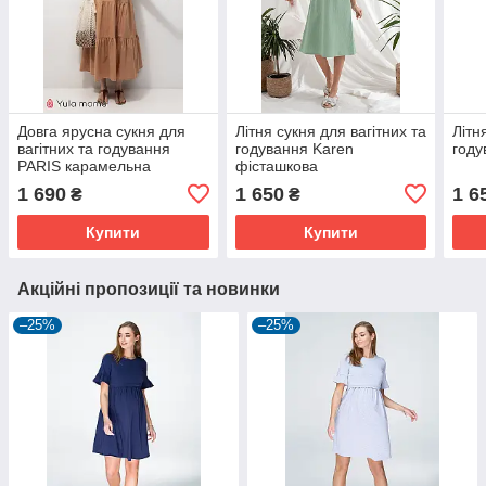
Довга ярусна сукня для
Літня сукня для вагітних та
Літн
вагітних та годування
годування Karen
году
PARIS карамельна
фісташкова
1 690
1 650
1 6
₴
₴
Купити
Купити
Акційні пропозиції та новинки
–25%
–25%