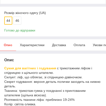
Розмір жіночого одягу (UA)
44
46
Готово до відправки
Опис
Характеристики
Доставка
Оплата
Умови п
Опис
Сукня для вагітних і годування
c трикотажним ліфом і
спідницею з щільного штапелю.
Силует: ліф, що облягає, зі спідницею-дзвіночком.
Секрет годування: верхня деталь полички заходить на нижню
деталь.
Тканина: трикотаж-гумка у поєднанні з принтованим
штапелем (щільна віскоза).
Розтяжність тканини ліфа: приблизно 19-24%
Колір: світла оливка.