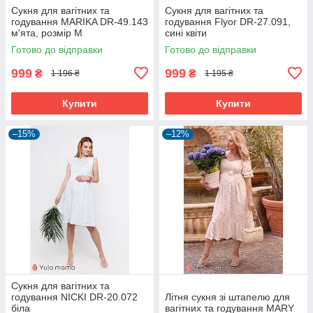
Сукня для вагітних та
Сукня для вагітних та
годування MARIKA DR-49.143
годування Flyor DR-27.091,
м'ята, розмір М
сині квіти
Готово до відправки
Готово до відправки
999
999
₴
₴
1 196 ₴
1 195 ₴
Купити
Купити
–15%
–12%
Сукня для вагітних та
годування NICKI DR-20.072
Літня сукня зі штапелю для
біла
вагітних та годування MARY