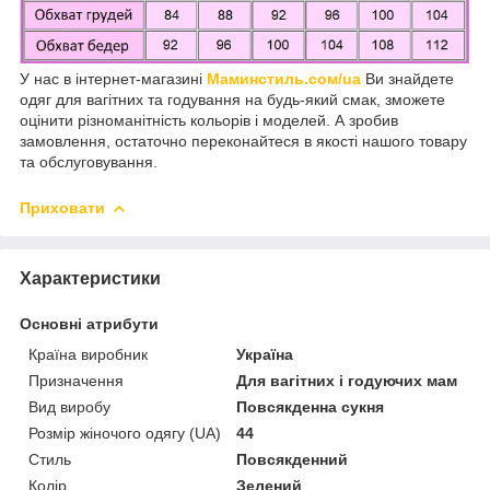
У нас в інтернет-магазині
Маминстиль.сом/ua
Ви знайдете
одяг для вагітних та годування на будь-який смак, зможете
оцінити різноманітність кольорів і моделей. А зробив
замовлення, остаточно переконайтеся в якості нашого товару
та обслуговування.
Приховати
Характеристики
Основні атрибути
Країна виробник
Україна
Призначення
Для вагітних і годуючих мам
Вид виробу
Повсякденна сукня
Розмір жіночого одягу (UA)
44
Стиль
Повсякденний
Колір
Зелений