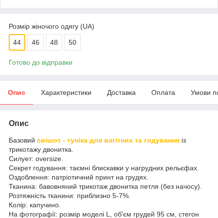
Розмір жіночого одягу (UA)
44
46
48
50
Готово до відправки
Опис
Характеристики
Доставка
Оплата
Умови п
Опис
Базовий
свішот - туніка для вагітних та годування
із
трикотажу двонитка.
Силует: oversize.
Секрет годування: таємні блискавки у нагрудних рельєфах.
Оздоблення: патріотичний принт на грудях.
Тканина: бавовняний трикотаж двонитка петля (без начосу).
Розтяжність тканини: приблизно 5-7%.
Колір: капучино.
На фотографії: розмір моделі L, об'єм грудей 95 см, стегон