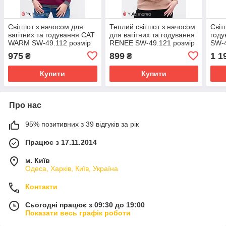
Світшот з начосом для
Теплий світшот з начосом
Світ
вагітних та годування CAT
для вагітних та годування
год
WARM SW-49.112 розмір
RENEE SW-49.121 розмір
SW-4
XS
XS
мела
975
899
1 1
₴
₴
Купити
Купити
Про нас
95% позитивних з 39 відгуків за рік
Працює з 17.11.2014
м. Київ
Одеса, Харків, Київ, Україна
Контакти
Сьогодні працює з 09:30 до 19:00
Показати весь графік роботи