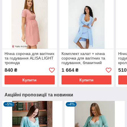
Нічна сорочка для вагітних
Комплект халат + нічна
Нічн
та годування ALISA LIGHT
сорочка для вагітних та
году
троянда
годування, блакитний
крол
840
1 664
510
₴
₴
Купити
Купити
Акційні пропозиції та новинки
–5%
–4%