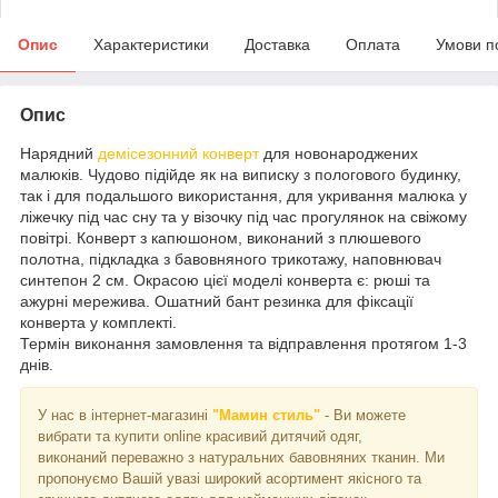
Опис
Характеристики
Доставка
Оплата
Умови п
Опис
Нарядний
демісезонний конверт
для новонароджених
малюків. Чудово підійде як на виписку з пологового будинку,
так і для подальшого використання, для укривання малюка у
ліжечку під час сну та у візочку під час прогулянок на свіжому
повітрі. Конверт з капюшоном, виконаний з плюшевого
полотна, підкладка з бавовняного трикотажу, наповнювач
синтепон 2 см. Окрасою цієї моделі конверта є: рюші та
ажурні мережива. Ошатний бант резинка для фіксації
конверта у комплекті.
Термін виконання замовлення та відправлення протягом 1-3
днів.
У нас в інтернет-магазині
"Мамин стиль"
- Ви можете
вибрати та купити online красивий дитячий одяг,
виконаний переважно з натуральних бавовняних тканин. Ми
пропонуємо Вашій увазі широкий асортимент якісного та