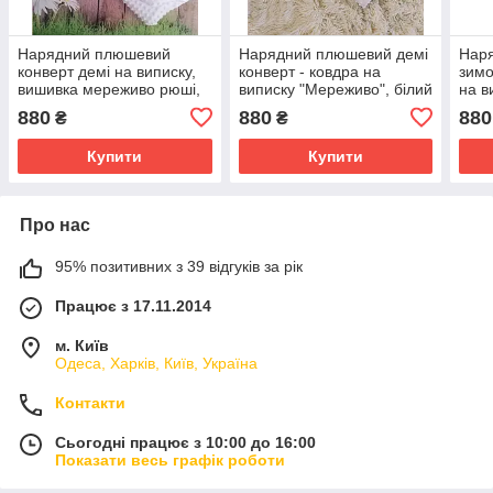
Нарядний плюшевий
Нарядний плюшевий демі
Нар
конверт демі на виписку,
конверт - ковдра на
зимо
вишивка мереживо рюші,
виписку "Мереживо", білий
на в
білий + ментол
з рожевим
біли
880
880
880
₴
₴
Купити
Купити
Про нас
95% позитивних з 39 відгуків за рік
Працює з 17.11.2014
м. Київ
Одеса, Харків, Київ, Україна
Контакти
Сьогодні працює з 10:00 до 16:00
Показати весь графік роботи