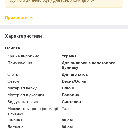
зручного дитячого одягу для найменших діточок.
Приховати
Характеристики
Основні
Країна виробник
Україна
Призначення
Для виписки з пологового
будинку
Стать
Для дівчаток
Сезон
Весна/Осінь
Матеріал верху
Плюш
Матеріал підкладки
Бавовна
Вид утеплювача
Синтепон
Можливість трансформації
Так
в ковдру
Ширина
80 см
Довжина
80 см